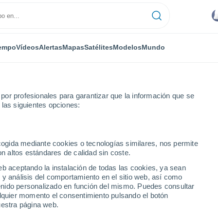
empo
Vídeos
Alertas
Mapas
Satélites
Modelos
Mundo
or profesionales para garantizar que la información que se
 las siguientes opciones:
mee Gardens Mobile Home Park
ecogida mediante cookies o tecnologías similares, nos permite
on altos estándares de calidad sin coste.
Gardens Mobile Home
eb aceptando la instalación de todas las cookies, ya sean
 y análisis del comportamiento en el sitio web, así como
ntenido personalizado en función del mismo. Puedes consultar
alquier momento el consentimiento pulsando el botón
...
uestra página web.
Por hora