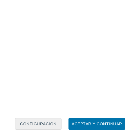
Calendario lunar
Lun
Mar
Mié
Jue
Vie
Sáb
Dom
6
7
8
9
10
11
12
13
14
15
16
17
18
19
CONFIGURACIÓN
ACEPTAR Y CONTINUAR