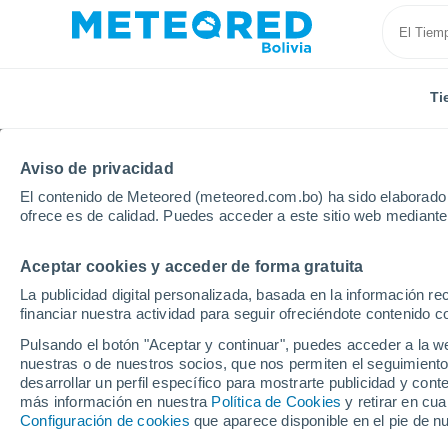
Ti
Aviso de privacidad
El contenido de Meteored (meteored.com.bo) ha sido elaborado p
ofrece es de calidad. Puedes acceder a este sitio web mediante
Aceptar cookies y acceder de forma gratuita
Inicio
Estados Unidos
Estado de Florida
Kissim
La publicidad digital personalizada, basada en la información r
financiar nuestra actividad para seguir ofreciéndote contenido c
Tiempo en Kissimmee 
Pulsando el botón "Aceptar y continuar", puedes acceder a la w
Park - FL
nuestras o de nuestros socios, que nos permiten el seguimiento
desarrollar un perfil específico para mostrarte publicidad y co
más información en nuestra
21:30
Jueves
Política de Cookies
y retirar en cu
Configuración de cookies
que aparece disponible en el pie de n