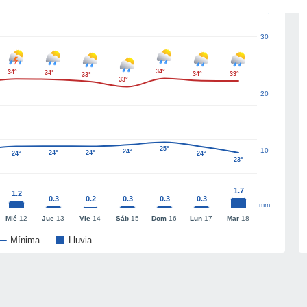
30
34°
34°
34°
34°
33°
33°
33°
20
25°
10
24°
24°
24°
24°
24°
23°
1.7
1.2
0.3
0.2
0.3
0.3
0.3
mm
Mié
12
Jue
13
Vie
14
Sáb
15
Dom
16
Lun
17
Mar
18
Mínima
Lluvia