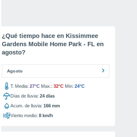
¿Qué tiempo hace en Kissimmee
Gardens Mobile Home Park - FL en
agosto
?
Agosto
T. Media:
27°C
Max.:
32°C
Min:
24°C
Días de lluvia:
24
días
Acum. de lluvia:
166 mm
Viento medio:
8 km/h