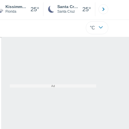
Kissimmee Gardens Mobile Home Park
Santa Cruz de la Sierra
La Paz
25°
25°
Florida
Santa Cruz
La Paz
°C