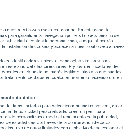
Intervalos nubosos en las
próximas horas
Riesgo de tormentas
Mañana por la tarde
r a nuestro sitio web meteored.com.bo. En este caso, te
e
as para garantizar la navegación por el sitio web, pero no se
rar publicidad o contenido personalizado, aunque sí podrás
:
44%
 la instalación de cookies y acceder a nuestro sitio web a través
es, identificadores únicos o tecnologías similares para
odelos
n este sitio web, las direcciones IP y los identificadores de
rsonales en virtud de un interés legítimo, algo a lo que puedes
 al tratamiento de datos en cualquier momento haciendo clic en
omingo
Lunes
Martes
Miércoles
9 Ago
10 Ago
11 Ago
12 Ago
miento de datos:
uso de datos limitados para seleccionar anuncios básicos, crear
ccionar la publicidad personalizada, crear un perfil para
ontenido personalizado, medir el rendimiento de la publicidad,
80%
80%
80%
2.4 mm
6.1 mm
1.2 mm
vés de estadísticas o a través de la combinación de datos
33°
/
24°
33°
/
24°
33°
/
24°
34°
/
24°
rvicios, uso de datos limitados con el objetivo de seleccionar el