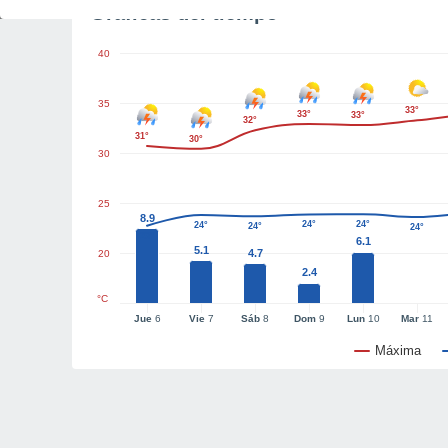
Gráficas del tiempo
40
35
33°
33°
33°
32°
31°
30°
30
25
8.9
24°
24°
24°
24°
24°
23°
6.1
5.1
4.7
20
2.4
°C
Jue
6
Vie
7
Sáb
8
Dom
9
Lun
10
Mar
11
Máxima