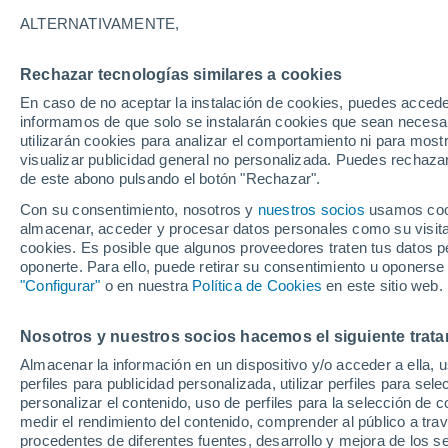
ALTERNATIVAMENTE,
Nubes y claros
25°
Rechazar tecnologías similares a cookies
En caso de no aceptar la instalación de cookies, puedes accede
Menguant
informamos de que solo se instalarán cookies que sean necesari
utilizarán cookies para analizar el comportamiento ni para most
Iluminada
Sensación de 25°
visualizar publicidad general no personalizada. Puedes rechazar
de este abono pulsando el botón "Rechazar".
Con su consentimiento, nosotros y
nuestros socios
usamos cooki
Tiempo 1 - 7 días
Mapa de nubosidad
Satélites
M
almacenar, acceder y procesar datos personales como su visita e
cookies. Es posible que algunos proveedores traten tus datos pe
oponerte. Para ello, puede retirar su consentimiento u oponerse
"Configurar"
o en nuestra
Política de Cookies
en este sitio web.
Mañana
Sábado
D
Hoy
7 Ago
8 Ago
6 Ago
Nosotros y nuestros socios hacemos el siguiente trata
Almacenar la información en un dispositivo y/o acceder a ella, 
perfiles para publicidad personalizada, utilizar perfiles para sele
personalizar el contenido, uso de perfiles para la selección de c
90%
80%
90%
5.1 mm
4.7 mm
8.9 mm
medir el rendimiento del contenido, comprender al público a tra
30°
/
24°
32°
/
24°
procedentes de diferentes fuentes, desarrollo y mejora de los se
31°
/
23°