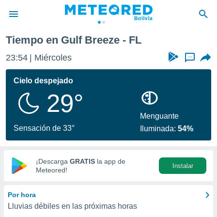
Tiempo en Gulf Breeze - FL
privacidad
23:54
Miércoles
...
o de
com.bo) ha
Cielo despejado
ado por
29°
es para
ue la
 que se
Menguante
e calidad.
Sensación de 33°
Iluminada:
54%
eder a este
ediante las
opciones:
¡Descarga
GRATIS
la app de
Instalar
ookies y
Meteored!
e forma
Por hora
d digital
Lluvias débiles en las próximas horas
ada, basada