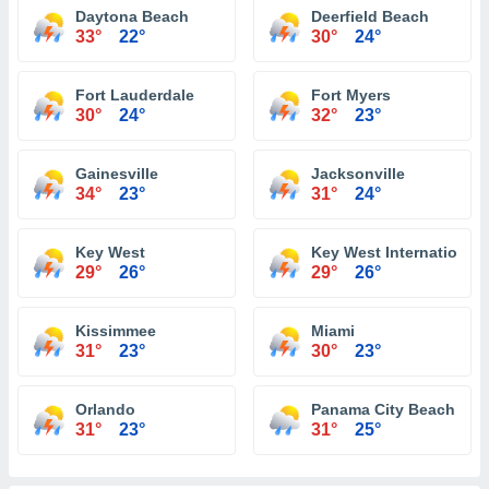
Daytona Beach
Deerfield Beach
33°
22°
30°
24°
Fort Lauderdale
Fort Myers
30°
24°
32°
23°
Gainesville
Jacksonville
34°
23°
31°
24°
Key West
Key West International 
29°
26°
29°
26°
Kissimmee
Miami
31°
23°
30°
23°
Orlando
Panama City Beach
31°
23°
31°
25°