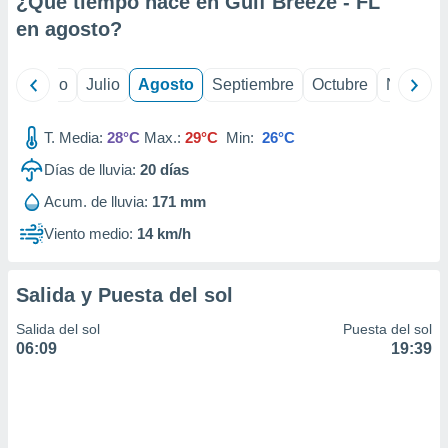
¿Qué tiempo hace en Gulf Breeze - FL
ados con el
 seleccionar
en
agosto
?
o.
calización
yo
Junio
Julio
Agosto
Septiembre
Octubre
Noviemb
precisa e
ión mediante
T. Media:
28°C
Max.:
29°C
Min:
26°C
, publicidad
Días de lluvia:
20
días
dos,
Acum. de lluvia:
171 mm
 publicidad
,
Viento medio:
14 km/h
ón de
 desarrollo
s.
Salida y Puesta del sol
tros 1199
Salida del sol
Puesta del sol
ios
06:09
19:39