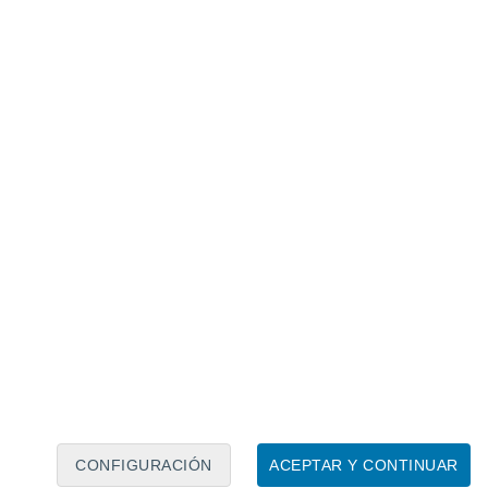
Calendario lunar
Lun
Mar
Mié
Jue
Vie
Sáb
Dom
8
9
10
11
12
13
14
15
16
17
18
19
20
21
CONFIGURACIÓN
ACEPTAR Y CONTINUAR
10