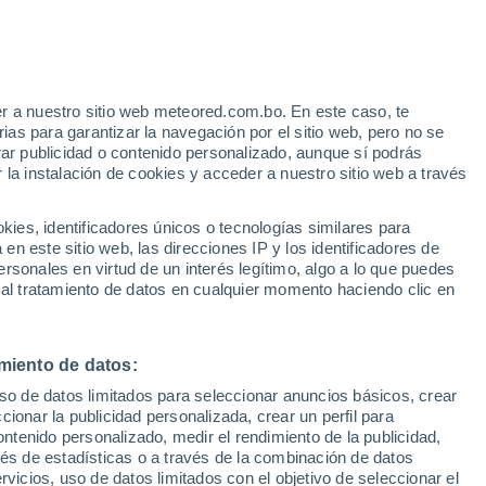
r a nuestro sitio web meteored.com.bo. En este caso, te
h
as para garantizar la navegación por el sitio web, pero no se
rar publicidad o contenido personalizado, aunque sí podrás
 la instalación de cookies y acceder a nuestro sitio web a través
Modelos
es, identificadores únicos o tecnologías similares para
n este sitio web, las direcciones IP y los identificadores de
rsonales en virtud de un interés legítimo, algo a lo que puedes
 al tratamiento de datos en cualquier momento haciendo clic en
Martes
Miércoles
Jueves
Viernes
11 Ago
12 Ago
13 Ago
14 Ago
miento de datos:
uso de datos limitados para seleccionar anuncios básicos, crear
70%
60%
ccionar la publicidad personalizada, crear un perfil para
2 mm
0.8 mm
ontenido personalizado, medir el rendimiento de la publicidad,
13°
/
4°
9°
/
7°
14°
/
7°
15°
/
7°
vés de estadísticas o a través de la combinación de datos
rvicios, uso de datos limitados con el objetivo de seleccionar el