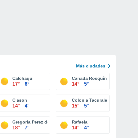
Más ciudades
Calchaqui
Cañada Rosquín
17°
6°
14°
5°
Clason
Colonia Tacurales
14°
4°
15°
5°
Gregoria Perez de Denis
Rafaela
18°
7°
14°
4°