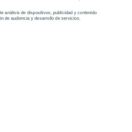
-
33
km/h
17
-
31
km/h
17
-
38
km/h
11
-
26
km/h
e análisis de dispositivos, publicidad y contenido
n de audiencia y desarrollo de servicios.
Suroeste
1 Bajo
°
13
-
32 km/h
FPS:
no
Suroeste
0 Bajo
°
8
-
24 km/h
FPS:
no
do
Oeste
0 Bajo
7
-
13 km/h
FPS:
no
do
Oeste
0 Bajo
8
-
12 km/h
FPS:
no
do
Oeste
0 Bajo
8
-
12 km/h
FPS:
no