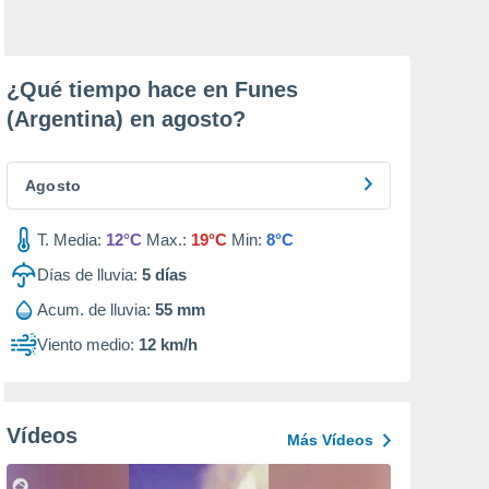
¿Qué tiempo hace en Funes
(Argentina) en
agosto
?
Agosto
T. Media:
12°C
Max.:
19°C
Min:
8°C
Días de lluvia:
5
días
Acum. de lluvia:
55 mm
Viento medio:
12 km/h
Vídeos
Más Vídeos