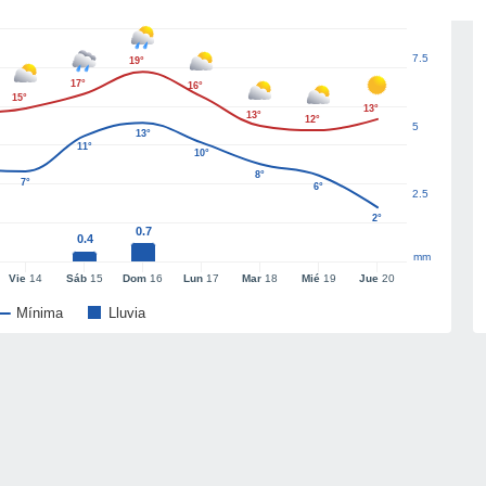
7.5
19°
17°
16°
15°
13°
13°
12°
5
13°
11°
10°
8°
7°
6°
2.5
2°
0.7
0.4
mm
Vie
14
Sáb
15
Dom
16
Lun
17
Mar
18
Mié
19
Jue
20
Mínima
Lluvia