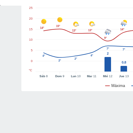
25
20
15°
14°
15
14°
13°
13°
9°
10
7°
7°
5
2
4°
4°
2°
2°
0
0.8
°C
Sáb
8
Dom
9
Lun
10
Mar
11
Mié
12
Jue
13
Máxima