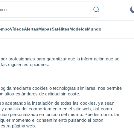
empo
Vídeos
Alertas
Mapas
Satélites
Modelos
Mundo
or profesionales para garantizar que la información que se
 las siguientes opciones:
ecogida mediante cookies o tecnologías similares, nos permite
on altos estándares de calidad sin coste.
ntina)
eb aceptando la instalación de todas las cookies, ya sean
 y análisis del comportamiento en el sitio web, así como
...
ntenido personalizado en función del mismo. Puedes consultar
alquier momento el consentimiento pulsando el botón
Por hora
uestra página web.
Cielos despejados en las
próximas horas