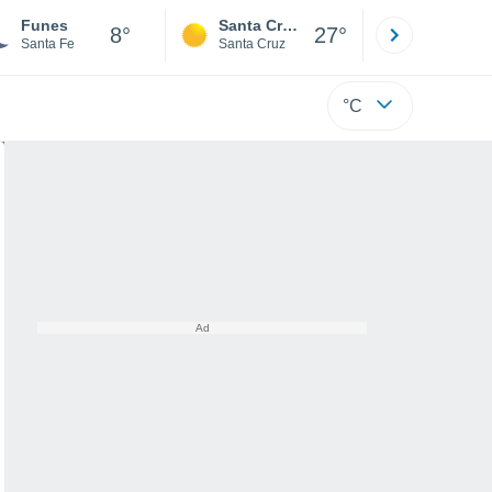
Funes
Santa Cruz de la Sierra
La Paz
8°
27°
Santa Fe
Santa Cruz
La Paz
°C