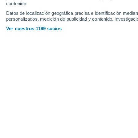
contenido.
12
-
26
km/h
12
-
25
km/h
16
19
-
39
km/h
Datos de localización geográfica precisa e identificación mediant
personalizados, medición de publicidad y contenido, investigació
Tiempo en Funes hoy
, 8 de agosto
Ver nuestros 1199 socios
Soleado
13°
17:00
Sensación T.
13
Soleado
11°
18:00
Sensación T.
11
Cielo despeja
8°
19:00
Sensación T.
7°
Cielo despeja
7°
20:00
Sensación T.
6°
Cielo despeja
6°
21:00
Sensación T.
5°