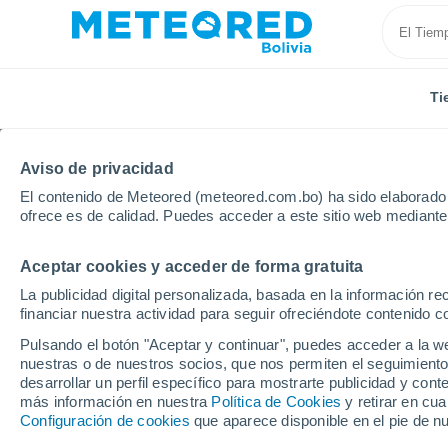
Ti
Aviso de privacidad
El contenido de Meteored (meteored.com.bo) ha sido elaborado p
ofrece es de calidad. Puedes acceder a este sitio web mediante
Aceptar cookies y acceder de forma gratuita
Inicio
Argentina
Provincia de Santa Fe
Funes
La publicidad digital personalizada, basada en la información r
financiar nuestra actividad para seguir ofreciéndote contenido c
Tiempo en Funes (Arge
Pulsando el botón "Aceptar y continuar", puedes acceder a la w
nuestras o de nuestros socios, que nos permiten el seguimiento
18:54
Sábado
desarrollar un perfil específico para mostrarte publicidad y co
más información en nuestra
Política de Cookies
y retirar en cu
Configuración de cookies
que aparece disponible en el pie de n
Soleado