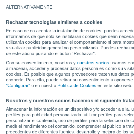
8°
ALTERNATIVAMENTE,
Rechazar tecnologías similares a cookies
Oeste
En caso de no aceptar la instalación de cookies, puedes accede
Sensación de 7°
7
-
13 km/
informamos de que solo se instalarán cookies que sean necesari
utilizarán cookies para analizar el comportamiento ni para most
visualizar publicidad general no personalizada. Puedes rechazar
de este abono pulsando el botón "Rechazar".
Tiempo 1 - 7 días
Mapa de temperatura
Satélites
Con su consentimiento, nosotros y
nuestros socios
usamos cooki
almacenar, acceder y procesar datos personales como su visita e
cookies. Es posible que algunos proveedores traten tus datos pe
oponerte. Para ello, puede retirar su consentimiento u oponerse
Mañana
Lunes
Hoy
"Configurar"
o en nuestra
Política de Cookies
en este sitio web.
9 Ago
10 Ago
8 Ago
Nosotros y nuestros socios hacemos el siguiente trata
Almacenar la información en un dispositivo y/o acceder a ella, 
perfiles para publicidad personalizada, utilizar perfiles para sele
personalizar el contenido, uso de perfiles para la selección de c
15°
/
2°
13°
/
2°
14°
/
4°
medir el rendimiento del contenido, comprender al público a tra
procedentes de diferentes fuentes, desarrollo y mejora de los se