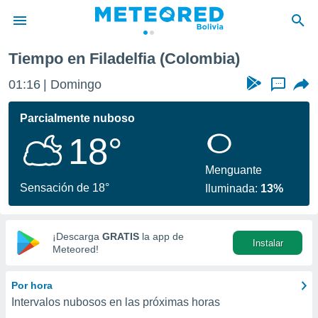
Tiempo en Filadelfia (Colombia)
privacidad
01:16
Domingo
...
o de
com.bo) ha
Parcialmente nuboso
ado por
18°
es para
ue la
 que se
Menguante
e calidad.
Sensación de 18°
Iluminada:
13%
eder a este
ediante las
opciones:
¡Descarga
GRATIS
la app de
Instalar
ookies y
Meteored!
e forma
Por hora
d digital
Intervalos nubosos en las próximas horas
ada, basada