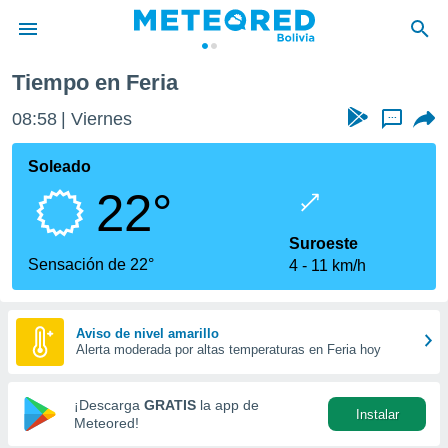
Tiempo en Feria
privacidad
08:58
Viernes
...
o de
com.bo) ha
Soleado
ado por
22°
es para
ue la
 que se
Suroeste
e calidad.
Sensación de 22°
4
11 km/h
eder a este
ediante las
opciones:
Aviso de nivel amarillo
Alerta moderada por altas temperaturas en Feria hoy
ookies y
e forma
¡Descarga
GRATIS
la app de
Instalar
d digital
Meteored!
ada, basada