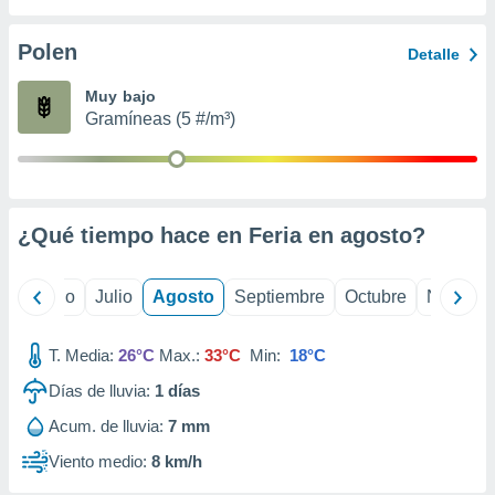
ados con el
 seleccionar
o.
Polen
Detalle
calización
Muy bajo
precisa e
Gramíneas (5 #/m³)
ión mediante
, publicidad
dos,
 publicidad
¿Qué tiempo hace en Feria en
agosto
?
,
ón de
 desarrollo
yo
Junio
Julio
Agosto
Septiembre
Octubre
Noviemb
s.
tros 1199
T. Media:
26°C
Max.:
33°C
Min:
18°C
ios
Días de lluvia:
1
días
Acum. de lluvia:
7 mm
Viento medio:
8 km/h