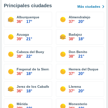
Principales ciudades
Más ciudades
Alburquerque
Almendralejo
36°
17°
37°
20°
Azuaga
Badajoz
39°
21°
38°
18°
Cabeza del Buey
Don Benito
38°
22°
38°
21°
Fregenal de la Sierra
Herrera del Duque
36°
18°
37°
20°
Jerez de los Caballeros
Llerena
36°
18°
37°
20°
Mérida
Monesterio