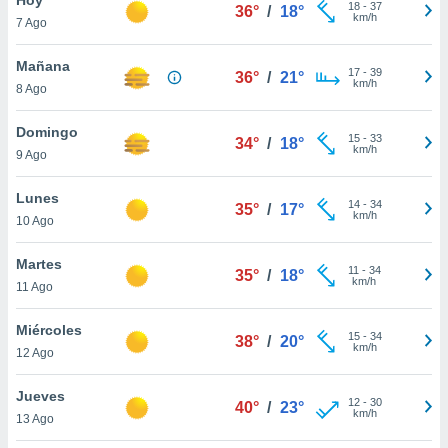
ublicidad y
18
-
37
36°
/
18°
km/h
7 Ago
do en
 mismo.
Mañana
17
-
39
36°
/
21°
sultar más
km/h
8 Ago
 en nuestra
 Cookies
y
Domingo
15
-
33
ualquier
34°
/
18°
km/h
9 Ago
ento
 botón
Lunes
14
-
34
35°
/
17°
ación de
km/h
10 Ago
kies
 disponible
Martes
11
-
34
e nuestra
35°
/
18°
km/h
11 Ago
.
Miércoles
IVAMENTE,
15
-
34
38°
/
20°
km/h
12 Ago
as
Jueves
12
-
30
40°
/
23°
 a cookies
km/h
13 Ago
 no aceptar