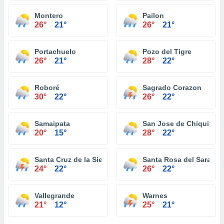
Montero
Pailon
26°
21°
26°
21°
Portachuelo
Pozo del Tigre
26°
21°
28°
22°
Roboré
Sagrado Corazon
30°
22°
26°
22°
Samaipata
San Jose de Chiquitos
20°
15°
28°
22°
Santa Cruz de la Sierra
Santa Rosa del Sara
24°
22°
26°
22°
Vallegrande
Warnes
21°
12°
25°
21°