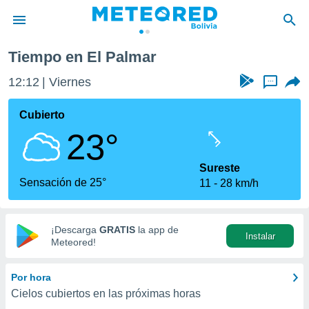
Tiempo en El Palmar
privacidad
12:12
Viernes
...
o de
com.bo) ha
Cubierto
ado por
23°
es para
ue la
 que se
Sureste
e calidad.
Sensación de 25°
11
28 km/h
eder a este
ediante las
opciones:
¡Descarga
GRATIS
la app de
Instalar
ookies y
Meteored!
e forma
Por hora
d digital
Cielos cubiertos en las próximas horas
ada, basada