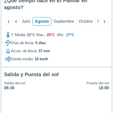
¿Qué tiempo hace en El Palmar en
ados con el
 seleccionar
agosto
?
o.
calización
yo
Junio
Julio
Agosto
Septiembre
Octubre
Noviemb
precisa e
ión mediante
T. Media:
22°C
Max.:
28°C
Min:
17°C
, publicidad
Días de lluvia:
5
días
dos,
Acum. de lluvia:
37 mm
 publicidad
,
Viento medio:
16 km/h
ón de
 desarrollo
s.
Salida y Puesta del sol
tros 1199
Salida del sol
Puesta del sol
ios
06:36
18:00