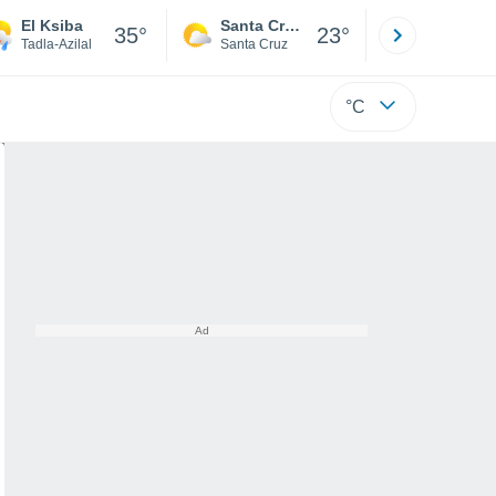
El Ksiba
Santa Cruz de la Sierra
La Paz
35°
23°
Tadla-Azilal
Santa Cruz
La Paz
°C