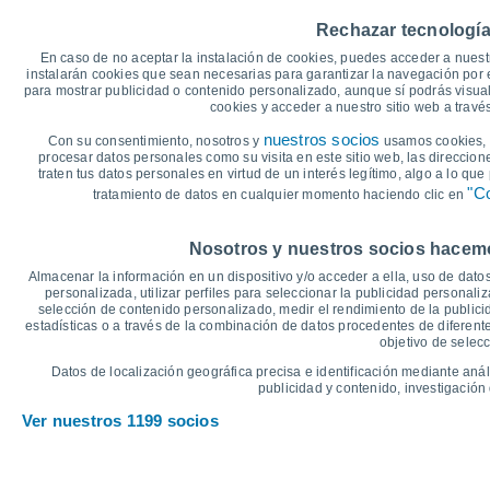
40
38°
38°
38°
37°
36°
36°
Rechazar tecnología
35
En caso de no aceptar la instalación de cookies, puedes acceder a nuest
30
instalarán cookies que sean necesarias para garantizar la navegación por el
24°
25
23°
22°
22°
22°
para mostrar publicidad o contenido personalizado, aunque sí podrás visual
22°
cookies y acceder a nuestro sitio web a trav
20
15
nuestros socios
Con su consentimiento, nosotros y
usamos cookies, i
procesar datos personales como su visita en este sitio web, las direccion
10
traten tus datos personales en virtud de un interés legítimo, algo a lo qu
5
"Co
tratamiento de datos en cualquier momento haciendo clic en
0
°C
Nosotros y nuestros socios hacemos
Sáb
8
Dom
9
Lun
10
Mar
11
Mié
12
Jue
13
V
Almacenar la información en un dispositivo y/o acceder a ella, uso de datos
Temperatura Máxima
T
personalizada, utilizar perfiles para seleccionar la publicidad personaliz
selección de contenido personalizado, medir el rendimiento de la publici
estadísticas o a través de la combinación de datos procedentes de diferentes
objetivo de selecc
Gráfica de Precipitación y Nubosidad
Datos de localización geográfica precisa e identificación mediante anál
Lluvia, nieve y nubos
publicidad y contenido, investigación 
5
Ver nuestros 1199 socios
1016