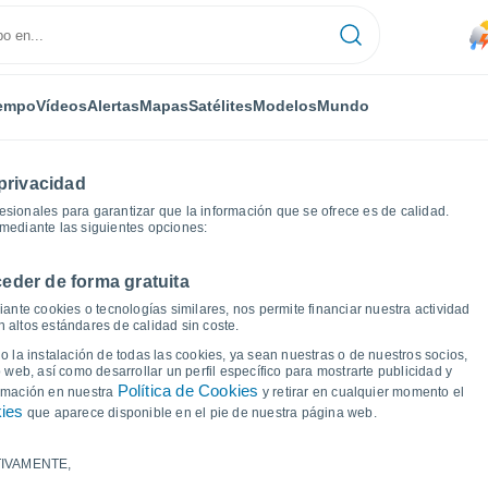
empo
Vídeos
Alertas
Mapas
Satélites
Modelos
Mundo
privacidad
sionales para garantizar que la información que se ofrece es de calidad.
mediante las siguientes opciones:
eder de forma gratuita
cas del tiempo
ante cookies o tecnologías similares, nos permite financiar nuestra actividad
 altos estándares de calidad sin coste.
 El Ksiba
 la instalación de todas las cookies, ya sean nuestras o de nuestros socios,
 web, así como desarrollar un perfil específico para mostrarte publicidad y
Política de Cookies
ormación en nuestra
y retirar en cualquier momento el
kies
que aparece disponible en el pie de nuestra página web.
IVAMENTE,
a y punto de rocío para los próximos 14 días