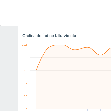
10
W
SW
W
NW
W
N
km/h
Sáb
8
Dom
9
Lun
10
Mar
11
Mié
12
Jue
13
V
Rachas máximas de vien
Gráfica de Índice Ultravioleta
10.5
10
9.5
9
8.5
8