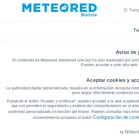
Ti
Aviso de 
El contenido de Meteored (meteored.com.bo) ha sido elaborado por profe
Puedes acceder a este sitio web 
Aceptar cookies y acc
Inicio
Marruecos
Tadla-Azilal
El Ksiba
Gráfi
La publicidad digital personalizada, basada en la información recogida medi
para seguir ofreciéndote contenido con
Gráficas del tiempo de
Pulsando el botón "Aceptar y continuar", puedes acceder a la web aceptando
que nos permiten el seguimiento y análisis del comportamiento en el sitio
contenido personalizado en función del mismo. Puedes consultar más inf
14 días
7 días
Configuración de coo
consentimiento pulsando el botón
Gráfica de Temperatura
ALTERNAT
Temperatura máxima, temperatura mínim