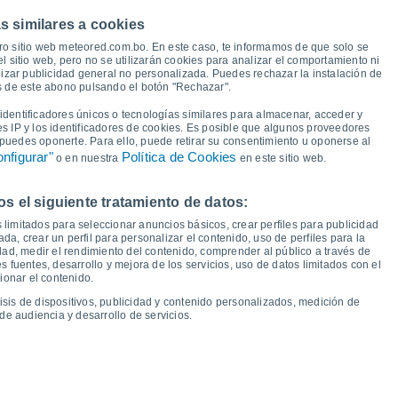
37°
37°
35°
s similares a cookies
32°
30°
ro sitio web meteored.com.bo. En este caso, te informamos de que solo se
28°
27°
27°
 sitio web, pero no se utilizarán cookies para analizar el comportamiento ni
izar publicidad general no personalizada. Puedes rechazar la instalación de
22°
21°
21°
19°
és de este abono pulsando el botón "Rechazar".
17°
16°
16°
15°
dentificadores únicos o tecnologías similares para almacenar, acceder y
es IP y los identificadores de cookies. Es posible que algunos proveedores
e puedes oponerte. Para ello, puede retirar su consentimiento u oponerse al
nfigurar"
Política de Cookies
o en nuestra
en este sitio web.
 el siguiente tratamiento de datos:
ie
14
Sáb
15
Dom
16
Lun
17
Mar
18
Mié
19
Jue
20
Vie
21
 limitados para seleccionar anuncios básicos, crear perfiles para publicidad
emperatura Mínima
Punto de rocío
ada, crear un perfil para personalizar el contenido, uso de perfiles para la
dad, medir el rendimiento del contenido, comprender al público a través de
 fuentes, desarrollo y mejora de los servicios, uso de datos limitados con el
ionar el contenido.
isis de dispositivos, publicidad y contenido personalizados, medición de
idad para los próximos 14 días
de audiencia y desarrollo de servicios.
100
75
1016