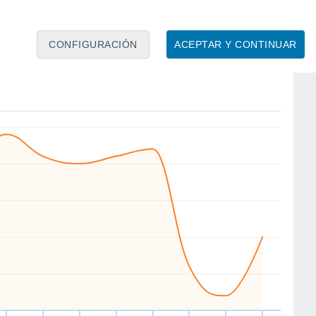
10
CONFIGURACIÓN
ACEPTAR Y CONTINUAR
N
W
W
SW
W
W
W
NW
ie
14
Sáb
15
Dom
16
Lun
17
Mar
18
Mié
19
Jue
20
Vie
21
to
Velocidad media del viento