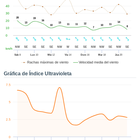
ublicidad y
40
enido
izado en
30
20
19
el mismo.
20
16
14
13
13
12
11
11
11
sultar más
10
10
8
7
10
 en nuestra
0
e Cookies
y
 cualquier
NW
SE
SE
SE
SE
NW
W
SE
SE
NW
NW
SE
NW
SE
km/h
to el
imiento
Sáb
8
Lun
10
Mié
12
Vie
14
Dom
16
Mar
18
Jue
20
 el botón
Rachas máximas de viento
Velocidad media del viento
ación de
kies
Gráfica de Índice Ultravioleta
 disponible
de nuestra
7.5
a web.
5
IVAMENTE,
azar
2.5
logías
 a cookies
 no aceptar
0