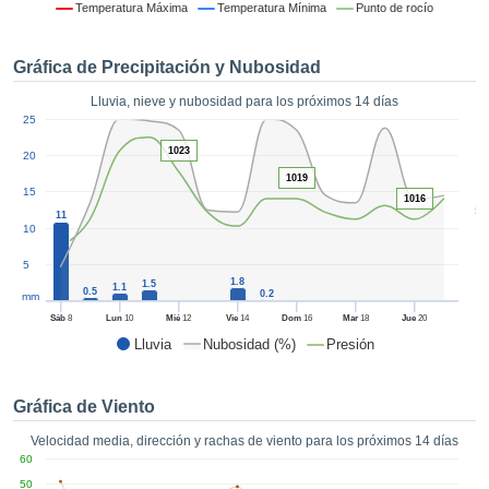
formación
Temperatura Máxima
Temperatura Mínima
Punto de rocío
 mediante
tecnologías
Gráfica de Precipitación y Nubosidad
nos permite
r nuestra
Lluvia, nieve y nubosidad para los próximos 14 días
para seguir
1
25
e contenido
ACEPTAR
estándares
1023
20
Y
 sin coste.
1019
CONTINUAR
15
1016
 el botón
5
11
continuar",
10
CONFIGURACIÓN
ceder a la
5
tando la
1.8
1.5
n de todas
1.1
0.5
0.2
mm
s, ya sean
Sáb
8
Lun
10
Mié
12
Vie
14
Dom
16
Mar
18
Jue
20
de nuestros
Lluvia
Nubosidad (%)
Presión
 que nos
ten el
 y análisis
Gráfica de Viento
tamiento en
b, así como
Velocidad media, dirección y rachas de viento para los próximos 14 días
r un perfil
60
ico para
50