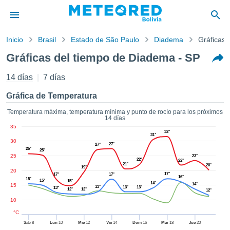
Inicio
Brasil
Estado de São Paulo
Diadema
Gráficas 
privacidad
Gráficas del tiempo de Diadema - SP
enido de
ored
14 días
7 días
com.bo) ha
orado por
Gráfica de Temperatura
ales para
ar que la
Temperatura máxima, temperatura mínima y punto de rocío para los próximos
14 días
ón que se
35
de calidad.
32°
31°
eder a este
30
27°
27°
ediante las
26°
25°
25
23°
 opciones:
22°
22°
21°
20°
19°
20
17°
17°
17°
16°
cookies y
15°
15°
15°
14°
14°
15
13°
13°
13°
13°
de forma
12°
12°
12°
uita
10
dad digital
°C
ada, basada
Sáb
8
Lun
10
Mié
12
Vie
14
Dom
16
Mar
18
Jue
20