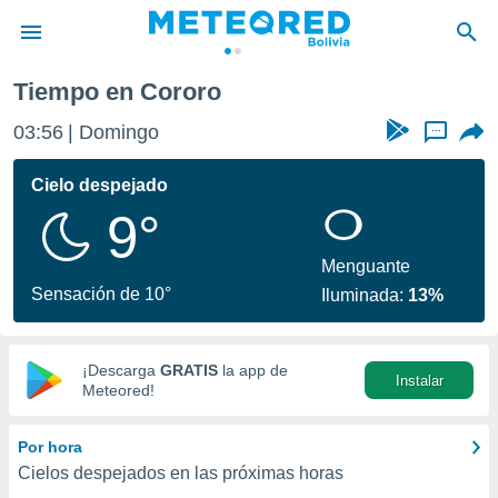
Tiempo en Cororo
privacidad
03:56
Domingo
...
o de
com.bo) ha
Cielo despejado
ado por
9°
es para
ue la
 que se
Menguante
e calidad.
Sensación de 10°
Iluminada:
13%
eder a este
ediante las
opciones:
¡Descarga
GRATIS
la app de
Instalar
ookies y
Meteored!
e forma
Por hora
d digital
Cielos despejados en las próximas horas
ada, basada