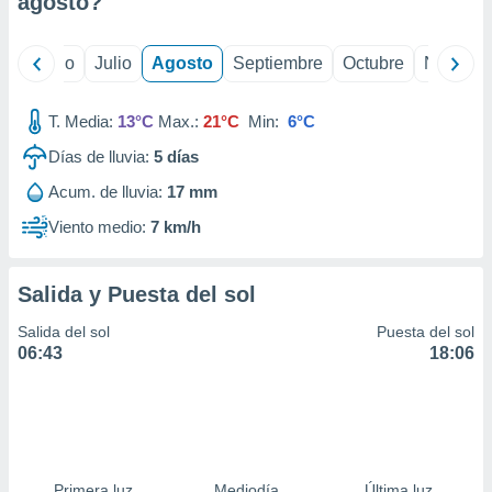
agosto
?
ados con el
 seleccionar
o.
yo
Junio
Julio
Agosto
Septiembre
Octubre
Noviemb
calización
precisa e
ión mediante
T. Media:
13°C
Max.:
21°C
Min:
6°C
Días de lluvia:
5
días
, publicidad
Acum. de lluvia:
17 mm
dos,
 publicidad
Viento medio:
7 km/h
,
ón de
 desarrollo
Salida y Puesta del sol
s.
Salida del sol
Puesta del sol
tros 1199
06:43
18:06
ios
Primera luz
Mediodía
Última luz