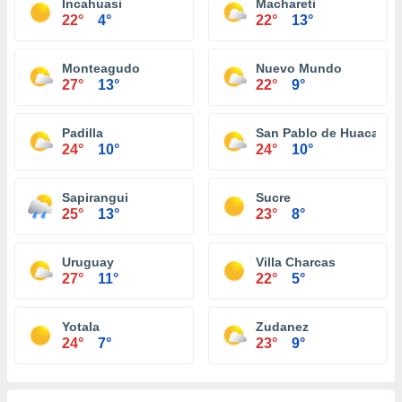
Incahuasi
Machareti
22°
4°
22°
13°
Monteagudo
Nuevo Mundo
27°
13°
22°
9°
Padilla
San Pablo de Huacareta
24°
10°
24°
10°
Sapirangui
Sucre
25°
13°
23°
8°
Uruguay
Villa Charcas
27°
11°
22°
5°
Yotala
Zudanez
24°
7°
23°
9°