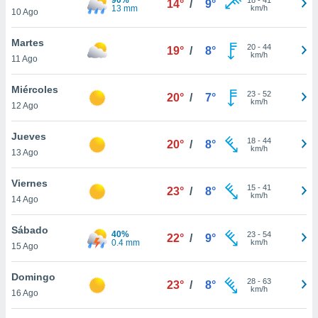
14°
/
9°
ublicidad y
13 mm
km/h
10 Ago
do en
Martes
 mismo.
20
-
44
19°
/
8°
km/h
sultar más
11 Ago
 en nuestra
 Cookies
y
Miércoles
23
-
52
20°
/
7°
ualquier
km/h
12 Ago
ento
Jueves
 botón
18
-
44
20°
/
8°
km/h
13 Ago
ación de
kies
 disponible
Viernes
15
-
41
23°
/
8°
e nuestra
km/h
14 Ago
.
Sábado
40%
IVAMENTE,
23
-
54
22°
/
9°
0.4 mm
km/h
15 Ago
as
Domingo
28
-
63
23°
/
8°
 a cookies
km/h
16 Ago
 no aceptar