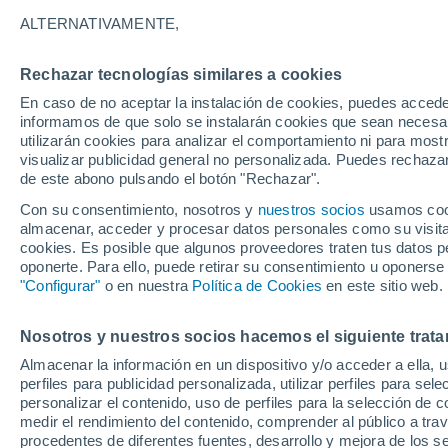
27°
ALTERNATIVAMENTE,
Rechazar tecnologías similares a cookies
60%
En caso de no aceptar la instalación de cookies, puedes accede
Sensación de 27°
0.3 mm
informamos de que solo se instalarán cookies que sean necesari
utilizarán cookies para analizar el comportamiento ni para most
visualizar publicidad general no personalizada. Puedes rechazar
de este abono pulsando el botón "Rechazar".
Tiempo 1 - 7 días
Mapa de temperatura
Satélites
Con su consentimiento, nosotros y
nuestros socios
usamos cooki
almacenar, acceder y procesar datos personales como su visita e
cookies. Es posible que algunos proveedores traten tus datos pe
oponerte. Para ello, puede retirar su consentimiento u oponerse
Mañana
Lunes
Hoy
"Configurar"
o en nuestra
Política de Cookies
en este sitio web.
9 Ago
10 Ago
8 Ago
Nosotros y nuestros socios hacemos el siguiente trata
Almacenar la información en un dispositivo y/o acceder a ella, 
90%
50%
90%
perfiles para publicidad personalizada, utilizar perfiles para sele
6.7 mm
0.6 mm
6.4 mm
personalizar el contenido, uso de perfiles para la selección de c
26°
/
15°
30°
/
14°
28°
/
16°
medir el rendimiento del contenido, comprender al público a tra
procedentes de diferentes fuentes, desarrollo y mejora de los se