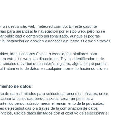
r a nuestro sitio web meteored.com.bo. En este caso, te
as para garantizar la navegación por el sitio web, pero no se
rar publicidad o contenido personalizado, aunque sí podrás
 la instalación de cookies y acceder a nuestro sitio web a través
Modelos
es, identificadores únicos o tecnologías similares para
n este sitio web, las direcciones IP y los identificadores de
rsonales en virtud de un interés legítimo, algo a lo que puedes
 al tratamiento de datos en cualquier momento haciendo clic en
Martes
Miércoles
Jueves
Viernes
11 Ago
12 Ago
13 Ago
14 Ago
miento de datos:
uso de datos limitados para seleccionar anuncios básicos, crear
70%
70%
90%
90%
ccionar la publicidad personalizada, crear un perfil para
1.2 mm
1 mm
3.2 mm
9 mm
ontenido personalizado, medir el rendimiento de la publicidad,
30°
/
15°
29°
/
14°
29°
/
16°
27°
/
14°
vés de estadísticas o a través de la combinación de datos
rvicios, uso de datos limitados con el objetivo de seleccionar el