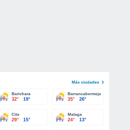
Más ciudades
Barichara
Barrancabermeja
32°
19°
35°
26°
Cite
Malaga
29°
15°
24°
13°