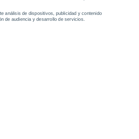
-
32
km/h
7
-
34
km/h
6
-
35
km/h
3
-
31
km/h
e análisis de dispositivos, publicidad y contenido
n de audiencia y desarrollo de servicios.
o
Norte
8 ¡Muy Alto!
3
-
28 km/h
FPS:
25-50
Norte
5 Medio
4
-
25 km/h
FPS:
6-10
Noreste
2 Bajo
3
-
25 km/h
FPS:
no
Noroeste
1 Bajo
1
-
20 km/h
FPS:
no
Este
0 Bajo
4
-
15 km/h
FPS:
no