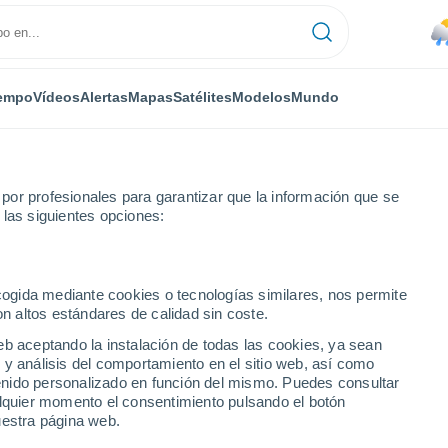
empo
Vídeos
Alertas
Mapas
Satélites
Modelos
Mundo
or profesionales para garantizar que la información que se
 las siguientes opciones:
ncelada
ecogida mediante cookies o tecnologías similares, nos permite
on altos estándares de calidad sin coste.
eb aceptando la instalación de todas las cookies, ya sean
 y análisis del comportamiento en el sitio web, así como
...
ntenido personalizado en función del mismo. Puedes consultar
alquier momento el consentimiento pulsando el botón
Por hora
uestra página web.
Riesgo de tormentas en las
próximas horas