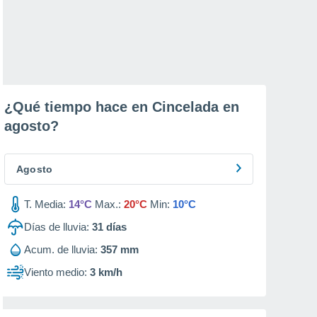
¿Qué tiempo hace en Cincelada en
agosto
?
Agosto
T. Media:
14°C
Max.:
20°C
Min:
10°C
Días de lluvia:
31
días
Acum. de lluvia:
357 mm
Viento medio:
3 km/h