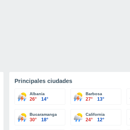
Principales ciudades
Albania
Barbosa
26°
14°
27°
13°
Bucaramanga
California
30°
18°
24°
12°