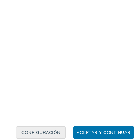
Calendario lunar
Lun
Mar
Mié
Jue
Vie
Sáb
Dom
8
9
10
11
12
13
14
15
16
17
18
19
20
21
CONFIGURACIÓN
ACEPTAR Y CONTINUAR