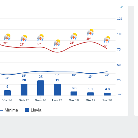
125
100
29°
28°
27°
27°
27°
26°
25°
75
50
16°
16°
16°
15°
25
15°
14°
20
19
25
9
6.6
5.1
4.8
mm
Vie
14
Sáb
15
Dom
16
Lun
17
Mar
18
Mié
19
Jue
20
Mínima
Lluvia