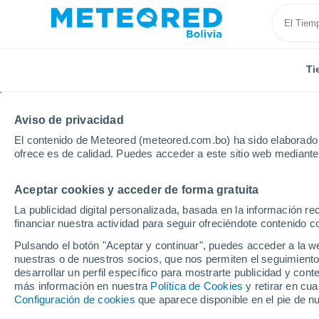
Ti
Aviso de privacidad
El contenido de Meteored (meteored.com.bo) ha sido elaborado p
ofrece es de calidad. Puedes acceder a este sitio web mediante
Aceptar cookies y acceder de forma gratuita
Inicio
Colombia
Departamento de Santander
Ci
La publicidad digital personalizada, basada en la información r
financiar nuestra actividad para seguir ofreciéndote contenido c
Tiempo en Cincelada
Pulsando el botón "Aceptar y continuar", puedes acceder a la w
nuestras o de nuestros socios, que nos permiten el seguimiento
13:51
Sábado
desarrollar un perfil específico para mostrarte publicidad y co
más información en nuestra
Política de Cookies
y retirar en cu
Configuración de cookies
que aparece disponible en el pie de n
Lluvia débil