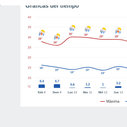
Gráficas del tiempo
40
35
30°
30°
29°
29°
30
28°
26°
25
20
15
16°
16°
15°
15°
14°
14°
10
6.4
6.7
3.2
1.2
1
0.6
°C
Sáb
8
Dom
9
Lun
10
Mar
11
Mié
12
Jue
13
Máxima