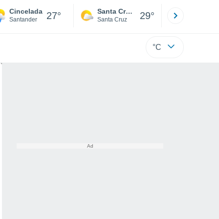
Cincelada
Santa Cruz de la Sierra
La Paz
27°
29°
Santander
Santa Cruz
La Paz
°C