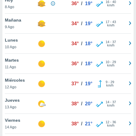
ublicidad y
16
-
40
36°
/
19°
km/h
8 Ago
do en
 mismo.
Mañana
17
-
43
34°
/
19°
sultar más
km/h
9 Ago
 en nuestra
 Cookies
y
Lunes
14
-
37
ualquier
34°
/
18°
km/h
10 Ago
ento
 botón
Martes
10
-
29
36°
/
18°
ación de
km/h
11 Ago
kies
 disponible
Miércoles
9
-
29
e nuestra
37°
/
19°
km/h
12 Ago
.
Jueves
IVAMENTE,
14
-
37
38°
/
20°
km/h
13 Ago
as
Viernes
12
-
36
38°
/
21°
 a cookies
km/h
14 Ago
 no aceptar