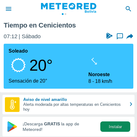
Tiempo en Cenicientos
privacidad
07:12
Sábado
...
o de
com.bo) ha
Soleado
ado por
20°
es para
ue la
 que se
Noroeste
e calidad.
Sensación de 20°
8
18 km/h
eder a este
ediante las
opciones:
Aviso de nivel amarillo
Alerta moderada por altas temperaturas en Cenicientos
ookies y
hoy
e forma
¡Descarga
GRATIS
la app de
Instalar
d digital
Meteored!
ada, basada