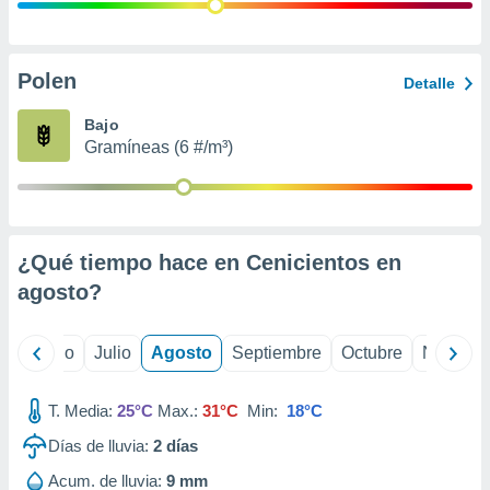
ados con el
 seleccionar
o.
calización
Polen
Detalle
precisa e
ión mediante
Bajo
Gramíneas (6 #/m³)
, publicidad
dos,
 publicidad
,
¿Qué tiempo hace en Cenicientos en
ón de
 desarrollo
agosto
?
s.
tros 1199
yo
Junio
Julio
Agosto
Septiembre
Octubre
Noviemb
ios
T. Media:
25°C
Max.:
31°C
Min:
18°C
Días de lluvia:
2
días
Acum. de lluvia:
9 mm