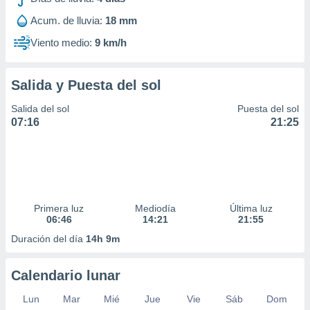
ar perfiles
Acum. de lluvia:
18 mm
idad
a, utilizar
Viento medio:
9 km/h
a
 la
Salida y Puesta del sol
da, crear un
personalizar
Salida del sol
Puesta del sol
o, uso de
07:16
21:25
a la
e contenido
do, medir el
 de la
medir el
 del
 comprender
Primera luz
Mediodía
Última luz
 través de
06:46
14:21
21:55
s o a través
Duración del día
14h 9m
nación de
edentes de
fuentes,
Calendario lunar
y mejora de
os, uso de
Lun
Mar
Mié
Jue
Vie
Sáb
Dom