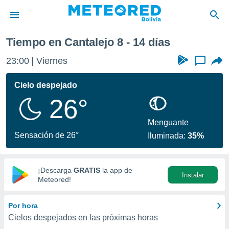
talejo
Próxima semana
Tiempo en Cantalejo 8 - 14 días
privacidad
23:00
Viernes
...
o de
com.bo) ha
Cielo despejado
ado por
26°
es para
ue la
 que se
Menguante
e calidad.
Sensación de 26°
Iluminada:
35%
eder a este
ediante las
opciones:
¡Descarga
GRATIS
la app de
Instalar
ookies y
Meteored!
e forma
Por hora
d digital
Cielos despejados en las próximas horas
ada, basada