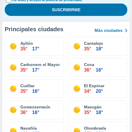
He leído y acepto la política de privacidad.
Principales ciudades
Más ciudades
Ayllón
Cantalejo
35°
17°
35°
18°
Carbonero el Mayor
Coca
35°
17°
36°
16°
Cuéllar
El Espinar
35°
16°
34°
20°
Gomezserracín
Marugán
36°
16°
35°
18°
Navafría
Olombrada