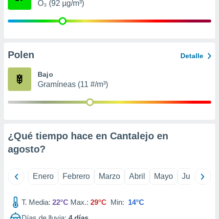
O₃ (92 µg/m³)
retirar su
ento u
 de datos
er momento
Polen
ic en
Detalle
o en
Bajo
 Cookies
en
Gramíneas (11 #/m³)
eb.
y
socios
el
¿Qué tiempo hace en Cantalejo en
to de
agosto
?
la
Enero
Febrero
Marzo
Abril
Mayo
Junio
Ju
 en un
 y/o acceder
 de datos
T. Media:
22°C
Max.:
29°C
Min:
14°C
ara
 anuncios
Días de lluvia:
4
días