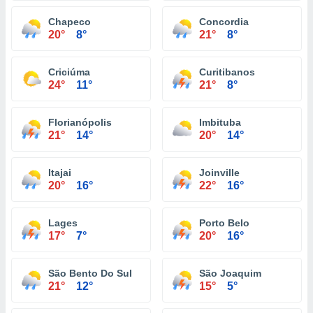
Chapeco
Concordia
20°
8°
21°
8°
Criciúma
Curitibanos
24°
11°
21°
8°
Florianópolis
Imbituba
21°
14°
20°
14°
Itajai
Joinville
20°
16°
22°
16°
Lages
Porto Belo
17°
7°
20°
16°
São Bento Do Sul
São Joaquim
21°
12°
15°
5°