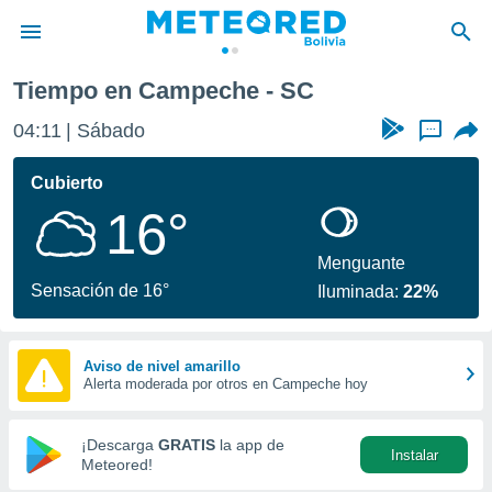
Tiempo en Campeche - SC
privacidad
04:11
Sábado
...
o de
com.bo) ha
Cubierto
ado por
16°
es para
ue la
 que se
Menguante
e calidad.
Sensación de 16°
Iluminada:
22%
eder a este
ediante las
opciones:
Aviso de nivel amarillo
Alerta moderada por otros en Campeche hoy
ookies y
e forma
¡Descarga
GRATIS
la app de
Instalar
d digital
Meteored!
ada, basada