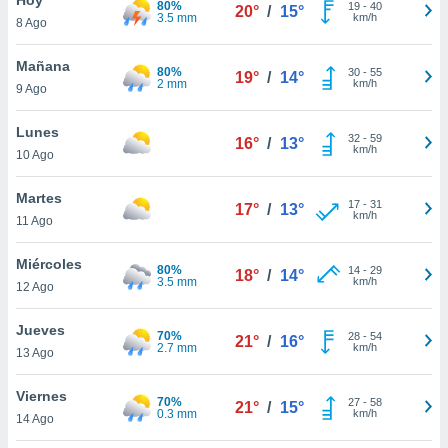
80%
ublicidad y
19
-
40
20°
/
15°
3.5 mm
km/h
8 Ago
do en
 mismo.
Mañana
80%
30
-
55
19°
/
14°
sultar más
2 mm
km/h
9 Ago
 en nuestra
 Cookies
y
Lunes
32
-
59
ualquier
16°
/
13°
km/h
10 Ago
ento
 botón
Martes
17
-
31
17°
/
13°
ación de
km/h
11 Ago
kies
 disponible
Miércoles
80%
14
-
29
e nuestra
18°
/
14°
3.5 mm
km/h
12 Ago
.
Jueves
IVAMENTE,
70%
28
-
54
21°
/
16°
2.7 mm
km/h
13 Ago
as
Viernes
70%
27
-
58
21°
/
15°
 a cookies
0.3 mm
km/h
14 Ago
 no aceptar