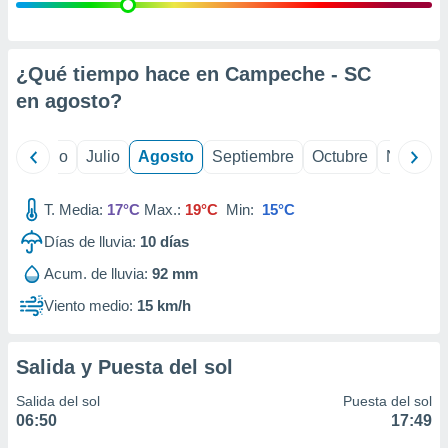
ados con el
 seleccionar
o.
calización
¿Qué tiempo hace en Campeche - SC
precisa e
en
agosto
?
ión mediante
, publicidad
yo
Junio
Julio
Agosto
Septiembre
Octubre
Noviemb
dos,
 publicidad
T. Media:
17°C
Max.:
19°C
Min:
15°C
,
Días de lluvia:
10
días
ón de
 desarrollo
Acum. de lluvia:
92 mm
s.
Viento medio:
15 km/h
tros 1199
ios
Salida y Puesta del sol
Salida del sol
Puesta del sol
06:50
17:49