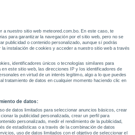
Aviso de nivel amarillo
Alerta moderada por otros en Bairro
Alto hoy
r a nuestro sitio web meteored.com.bo. En este caso, te
as para garantizar la navegación por el sitio web, pero no se
rar publicidad o contenido personalizado, aunque sí podrás
 la instalación de cookies y acceder a nuestro sitio web a través
s
es, identificadores únicos o tecnologías similares para
n este sitio web, las direcciones IP y los identificadores de
rsonales en virtud de un interés legítimo, algo a lo que puedes
 al tratamiento de datos en cualquier momento haciendo clic en
Martes
Miércoles
Jueves
Viernes
11 Ago
12 Ago
13 Ago
14 Ago
miento de datos:
uso de datos limitados para seleccionar anuncios básicos, crear
90%
70%
ccionar la publicidad personalizada, crear un perfil para
7.9 mm
1.4 mm
ontenido personalizado, medir el rendimiento de la publicidad,
14°
/
12°
17°
/
11°
24°
/
11°
27°
/
16°
vés de estadísticas o a través de la combinación de datos
rvicios, uso de datos limitados con el objetivo de seleccionar el