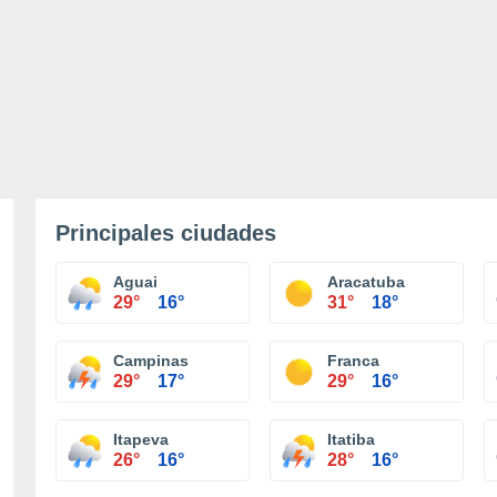
Principales ciudades
Aguai
Aracatuba
29°
16°
31°
18°
Campinas
Franca
29°
17°
29°
16°
Itapeva
Itatiba
26°
16°
28°
16°