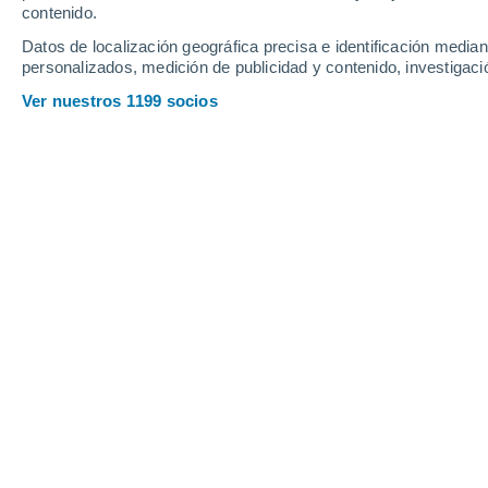
contenido.
16
-
42
km/h
12
-
27
km/h
11
16
-
40
km/h
Datos de localización geográfica precisa e identificación mediant
personalizados, medición de publicidad y contenido, investigació
Tiempo en Bairro Alto - SP hoy
, 8 de
Ver nuestros 1199 socios
Nubes y claros
25°
13:00
Sensación T.
26°
Lluvia débil
30%
25°
14:00
0.2 mm
Sensación T.
26°
Lluvia débil
30%
25°
15:00
0.3 mm
Sensación T.
26°
Nubes y claros
24°
16:00
Sensación T.
25°
Nubes y claros
23°
17:00
Sensación T.
23°