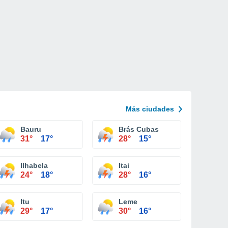
Más ciudades
Bauru
Brás Cubas
31°
17°
28°
15°
Ilhabela
Itai
24°
18°
28°
16°
Itu
Leme
29°
17°
30°
16°