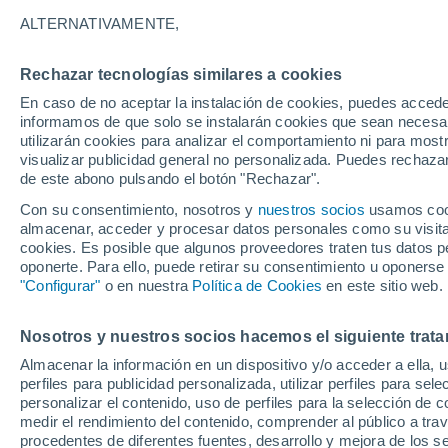
25°
ALTERNATIVAMENTE,
Rechazar tecnologías similares a cookies
UV
6 Alto
En caso de no aceptar la instalación de cookies, puedes accede
Sensación de 26°
FPS
15-25
informamos de que solo se instalarán cookies que sean necesari
utilizarán cookies para analizar el comportamiento ni para most
visualizar publicidad general no personalizada. Puedes rechazar
de este abono pulsando el botón "Rechazar".
Tiempo 1 - 7 días
Mapa de lluvia
Satélites
Modelo
Con su consentimiento, nosotros y
nuestros socios
usamos cooki
almacenar, acceder y procesar datos personales como su visita e
cookies. Es posible que algunos proveedores traten tus datos pe
oponerte. Para ello, puede retirar su consentimiento u oponerse
Mañana
Lunes
Hoy
"Configurar"
o en nuestra
Política de Cookies
en este sitio web.
9 Ago
10 Ago
8 Ago
Nosotros y nuestros socios hacemos el siguiente trata
Almacenar la información en un dispositivo y/o acceder a ella, 
70%
90%
90%
perfiles para publicidad personalizada, utilizar perfiles para sele
1.8 mm
15 mm
3.7 mm
personalizar el contenido, uso de perfiles para la selección de c
25°
/
16°
17°
/
12°
26°
/
15°
medir el rendimiento del contenido, comprender al público a tra
procedentes de diferentes fuentes, desarrollo y mejora de los se