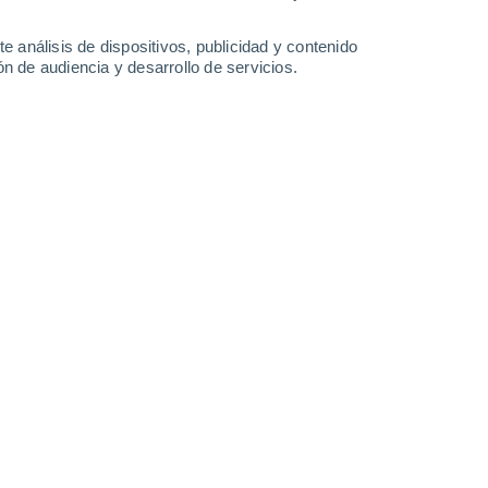
-
25
km/h
8
-
23
km/h
7
-
21
km/h
13
-
38
km/h
e análisis de dispositivos, publicidad y contenido
n de audiencia y desarrollo de servicios.
 agosto
Noroeste
6 Alto
8
-
29 km/h
FPS:
15-25
Noroeste
5 Medio
9
-
30 km/h
FPS:
6-10
Noroeste
3 Medio
9
-
30 km/h
FPS:
6-10
Noroeste
1 Bajo
8
-
26 km/h
FPS:
no
Noroeste
0 Bajo
6
-
24 km/h
FPS:
no