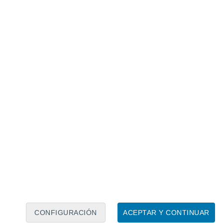
Calendario lunar
Lun
Mar
Mié
Jue
Vie
Sáb
Dom
8
9
10
11
12
13
14
15
16
17
18
19
20
21
CONFIGURACIÓN
ACEPTAR Y CONTINUAR
100