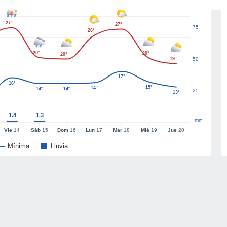
27°
27°
75
26°
20°
20°
20°
19°
50
17°
16°
15°
14°
14°
14°
25
13°
1.4
1.3
mm
Vie
14
Sáb
15
Dom
16
Lun
17
Mar
18
Mié
19
Jue
20
Mínima
Lluvia