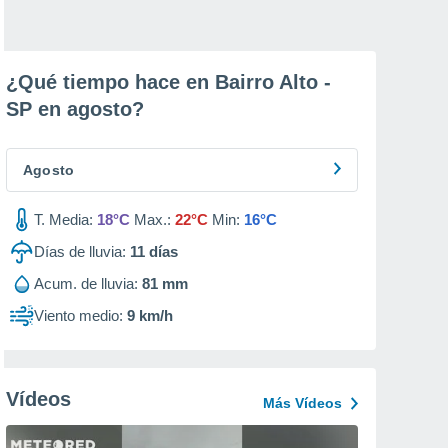
¿Qué tiempo hace en Bairro Alto -
SP en
agosto
?
Agosto
T. Media:
18°C
Max.:
22°C
Min:
16°C
Días de lluvia:
11
días
Acum. de lluvia:
81 mm
Viento medio:
9 km/h
Vídeos
Más Vídeos