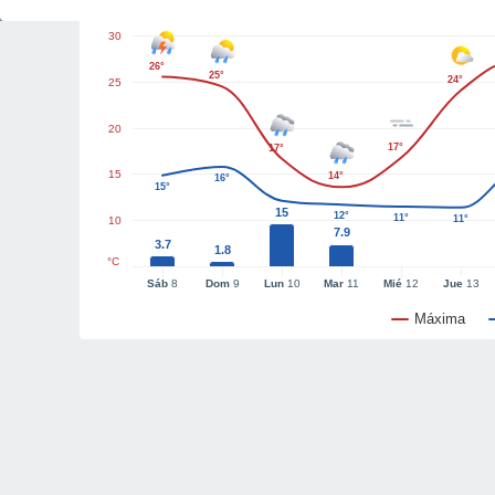
30
26°
25°
24°
25
20
17°
17°
15
14°
16°
15°
15
12°
11°
11°
10
7.9
3.7
1.8
°C
Sáb
8
Dom
9
Lun
10
Mar
11
Mié
12
Jue
13
Máxima