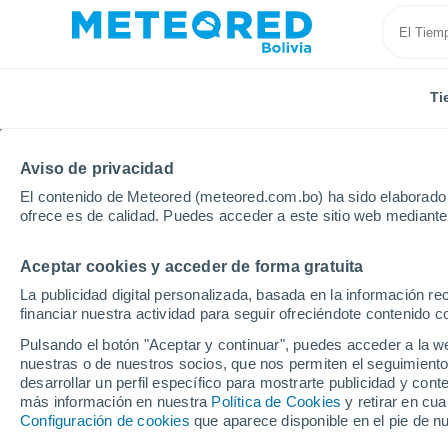
Ti
Aviso de privacidad
El contenido de Meteored (meteored.com.bo) ha sido elaborado p
ofrece es de calidad. Puedes acceder a este sitio web mediante
Aceptar cookies y acceder de forma gratuita
Inicio
Brasil
Estado de São Paulo
Bairro Alto
La publicidad digital personalizada, basada en la información r
financiar nuestra actividad para seguir ofreciéndote contenido c
Tiempo en Bairro Alto 
Pulsando el botón "Aceptar y continuar", puedes acceder a la w
nuestras o de nuestros socios, que nos permiten el seguimiento
12:55
Sábado
desarrollar un perfil específico para mostrarte publicidad y co
más información en nuestra
Política de Cookies
y retirar en cu
Configuración de cookies
que aparece disponible en el pie de n
Nubes y claros