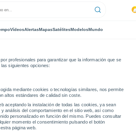
empo
Vídeos
Alertas
Mapas
Satélites
Modelos
Mundo
or profesionales para garantizar que la información que se
 las siguientes opciones:
ecogida mediante cookies o tecnologías similares, nos permite
on altos estándares de calidad sin coste.
- SP
eb aceptando la instalación de todas las cookies, ya sean
 y análisis del comportamiento en el sitio web, así como
...
ntenido personalizado en función del mismo. Puedes consultar
alquier momento el consentimiento pulsando el botón
Por hora
uestra página web.
Lluvias débiles en las próximas
horas