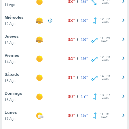
33°
/
16°
ublicidad y
km/h
11 Ago
do en
Miércoles
 mismo.
12
-
32
33°
/
18°
km/h
sultar más
12 Ago
 en nuestra
 Cookies
y
Jueves
11
-
29
34°
/
18°
ualquier
km/h
13 Ago
ento
Viernes
 botón
12
-
33
34°
/
19°
km/h
14 Ago
ación de
kies
 disponible
Sábado
14
-
33
31°
/
18°
e nuestra
km/h
15 Ago
.
Domingo
IVAMENTE,
13
-
37
30°
/
17°
km/h
16 Ago
as
Lunes
11
-
31
30°
/
15°
 a cookies
km/h
17 Ago
 no aceptar