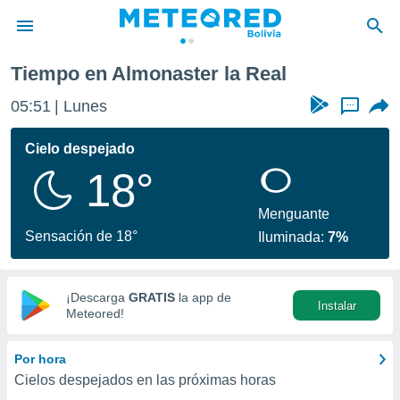
r la Real
Tiempo en Almonaster la Real
privacidad
05:51
Lunes
...
o de
com.bo) ha
Cielo despejado
ado por
18°
es para
ue la
 que se
Menguante
e calidad.
Sensación de 18°
Iluminada:
7%
eder a este
ediante las
opciones:
¡Descarga
GRATIS
la app de
Instalar
ookies y
Meteored!
e forma
Por hora
d digital
Cielos despejados en las próximas horas
ada, basada