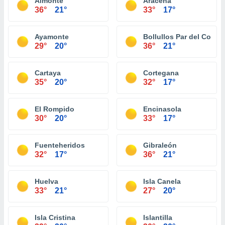
Almonte
Aracena
36°
21°
33°
17°
Ayamonte
Bollullos Par del Cond
29°
20°
36°
21°
Cartaya
Cortegana
35°
20°
32°
17°
El Rompido
Encinasola
30°
20°
33°
17°
Fuenteheridos
Gibraleón
32°
17°
36°
21°
Huelva
Isla Canela
33°
21°
27°
20°
Isla Cristina
Islantilla