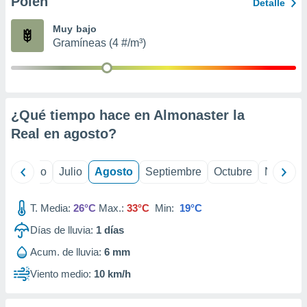
Polen
ados con el
Detalle
 seleccionar
o.
Muy bajo
Gramíneas (4 #/m³)
calización
precisa e
ión mediante
, publicidad
¿Qué tiempo hace en Almonaster la
dos,
Real en
agosto
?
 publicidad
,
ón de
yo
Junio
Julio
Agosto
Septiembre
Octubre
Noviemb
 desarrollo
s.
T. Media:
26°C
Max.:
33°C
Min:
19°C
tros 1199
ios
Días de lluvia:
1
días
Acum. de lluvia:
6 mm
Viento medio:
10 km/h