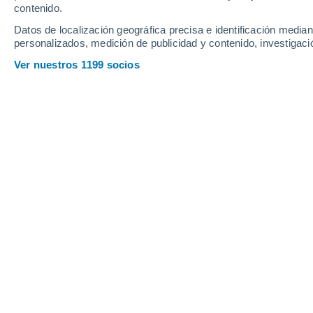
contenido.
15
-
29
km/h
17
-
34
km/h
15
29
-
57
km/h
Datos de localización geográfica precisa e identificación mediant
personalizados, medición de publicidad y contenido, investigació
Tiempo en Almafuerte hoy
, 8 de agos
Ver nuestros 1199 socios
Cielo despejad
6°
02:00
Sensación T.
6°
Cielo despejad
7°
03:00
Sensación T.
4°
Cielo despejad
6°
05:00
Sensación T.
3°
Soleado
4°
08:00
Sensación T.
2°
Soleado
10°
11:00
Sensación T.
8°