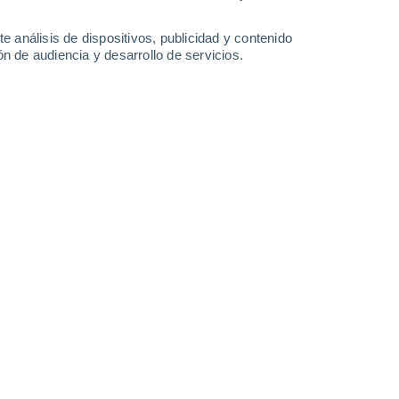
-
32
km/h
10
-
21
km/h
9
-
23
km/h
12
-
24
km/h
e análisis de dispositivos, publicidad y contenido
n de audiencia y desarrollo de servicios.
to
o
Sur
0 Bajo
3
-
6 km/h
FPS:
no
o
Sur
0 Bajo
17
-
24 km/h
FPS:
no
o
Suroeste
0 Bajo
20
-
50 km/h
FPS:
no
Suroeste
0 Bajo
13
-
23 km/h
FPS:
no
Suroeste
2 Bajo
10
-
24 km/h
FPS:
no