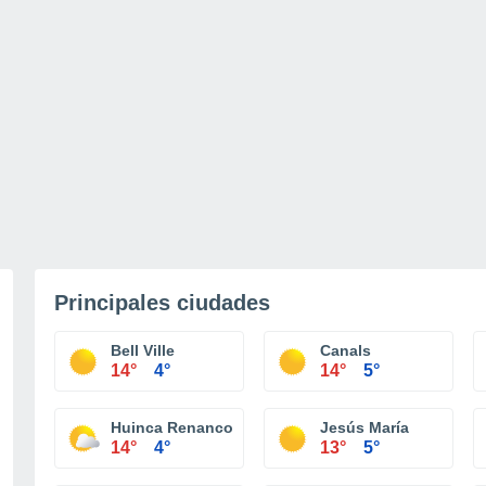
Principales ciudades
Bell Ville
Canals
14°
4°
14°
5°
Huinca Renanco
Jesús María
14°
4°
13°
5°