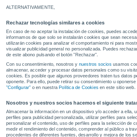
6°
ALTERNATIVAMENTE,
Rechazar tecnologías similares a cookies
Menguant
En caso de no aceptar la instalación de cookies, puedes accede
Iluminada
Sensación de 6°
informamos de que solo se instalarán cookies que sean necesari
utilizarán cookies para analizar el comportamiento ni para most
visualizar publicidad general no personalizada. Puedes rechazar
de este abono pulsando el botón "Rechazar".
Tiempo 1 - 7 días
Mapa de viento
Satélites
Model
Con su consentimiento, nosotros y
nuestros socios
usamos cooki
almacenar, acceder y procesar datos personales como su visita e
cookies. Es posible que algunos proveedores traten tus datos pe
oponerte. Para ello, puede retirar su consentimiento u oponerse
Mañana
Lunes
Hoy
"Configurar"
o en nuestra
Política de Cookies
en este sitio web.
9 Ago
10 Ago
8 Ago
Nosotros y nuestros socios hacemos el siguiente trata
Almacenar la información en un dispositivo y/o acceder a ella, 
perfiles para publicidad personalizada, utilizar perfiles para sele
personalizar el contenido, uso de perfiles para la selección de c
15°
/
0°
12°
/
1°
13°
/
2°
medir el rendimiento del contenido, comprender al público a tra
procedentes de diferentes fuentes, desarrollo y mejora de los se