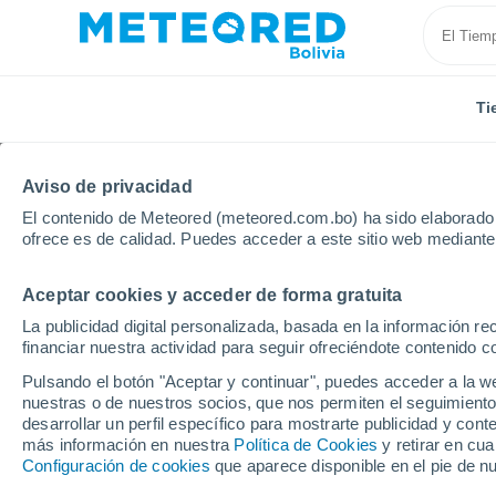
Ti
Aviso de privacidad
El contenido de Meteored (meteored.com.bo) ha sido elaborado p
ofrece es de calidad. Puedes acceder a este sitio web mediante
Aceptar cookies y acceder de forma gratuita
Inicio
Argentina
Provincia de Córdoba
Almafuer
La publicidad digital personalizada, basada en la información r
financiar nuestra actividad para seguir ofreciéndote contenido c
Tiempo en Almafuerte
Pulsando el botón "Aceptar y continuar", puedes acceder a la w
nuestras o de nuestros socios, que nos permiten el seguimiento
02:21
Sábado
desarrollar un perfil específico para mostrarte publicidad y co
más información en nuestra
Política de Cookies
y retirar en cu
Configuración de cookies
que aparece disponible en el pie de n
Cielo despejado