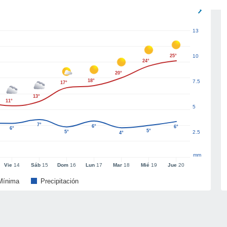
13
25°
10
24°
20°
18°
7.5
17°
13°
11°
5
7°
6°
6°
6°
5°
5°
2.5
4°
mm
Vie
14
Sáb
15
Dom
16
Lun
17
Mar
18
Mié
19
Jue
20
Mínima
Precipitación