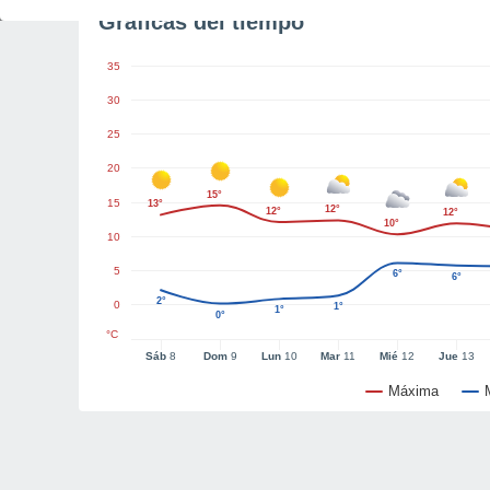
Gráficas del tiempo
35
30
25
20
15°
15
13°
12°
12°
12°
10°
10
5
6°
6°
2°
0
1°
1°
0°
°C
Sáb
8
Dom
9
Lun
10
Mar
11
Mié
12
Jue
13
Máxima