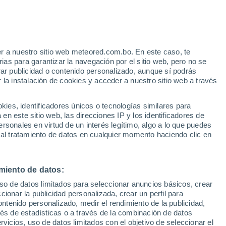
Aviso de nivel amarillo
Alerta moderada por viento en
Almafuerte hoy
e
r a nuestro sitio web meteored.com.bo. En este caso, te
:
22%
as para garantizar la navegación por el sitio web, pero no se
rar publicidad o contenido personalizado, aunque sí podrás
 la instalación de cookies y acceder a nuestro sitio web a través
os
es, identificadores únicos o tecnologías similares para
n este sitio web, las direcciones IP y los identificadores de
rsonales en virtud de un interés legítimo, algo a lo que puedes
 al tratamiento de datos en cualquier momento haciendo clic en
Martes
Miércoles
Jueves
Viernes
11 Ago
12 Ago
13 Ago
14 Ago
miento de datos:
uso de datos limitados para seleccionar anuncios básicos, crear
ccionar la publicidad personalizada, crear un perfil para
ontenido personalizado, medir el rendimiento de la publicidad,
12°
/
1°
10°
/
6°
12°
/
6°
11°
/
6°
vés de estadísticas o a través de la combinación de datos
rvicios, uso de datos limitados con el objetivo de seleccionar el