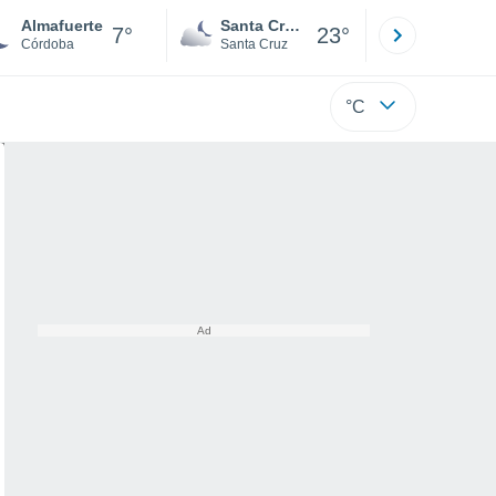
Almafuerte
Santa Cruz de la Sierra
La Paz
7°
23°
Córdoba
Santa Cruz
La Paz
°C