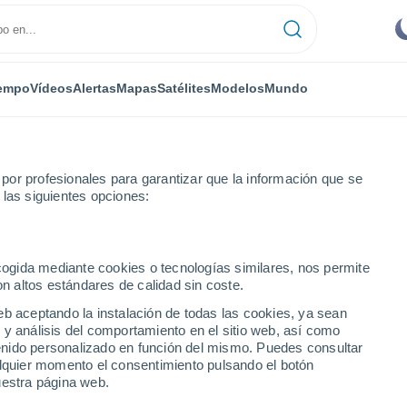
empo
Vídeos
Alertas
Mapas
Satélites
Modelos
Mundo
or profesionales para garantizar que la información que se
 las siguientes opciones:
te
ecogida mediante cookies o tecnologías similares, nos permite
on altos estándares de calidad sin coste.
eb aceptando la instalación de todas las cookies, ya sean
 y análisis del comportamiento en el sitio web, así como
...
ntenido personalizado en función del mismo. Puedes consultar
alquier momento el consentimiento pulsando el botón
Por hora
uestra página web.
Cielos despejados en las
próximas horas