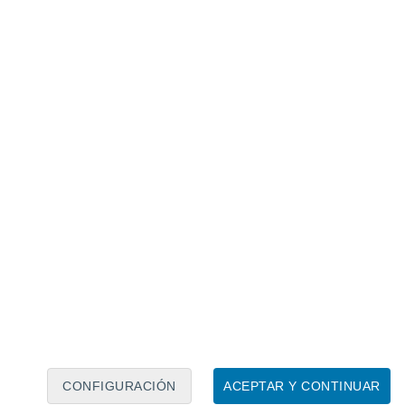
Calendario lunar
Lun
Mar
Mié
Jue
Vie
Sáb
Dom
8
9
10
11
12
13
14
15
16
17
18
19
20
21
CONFIGURACIÓN
ACEPTAR Y CONTINUAR