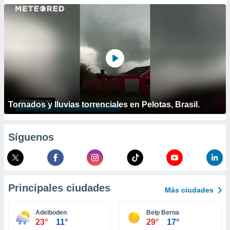
ublicidad y
do en
 mismo.
sultar más
 en nuestra
 Cookies
y
ualquier
ento
 botón
Tornados y lluvias torrenciales en Pelotas, Brasil.
ación de
kies
 disponible
Síguenos
e nuestra
.
IVAMENTE,
Principales ciudades
Más ciudades
as
 a cookies
Adelboden
Belp Berna
23°
11°
29°
17°
 no aceptar