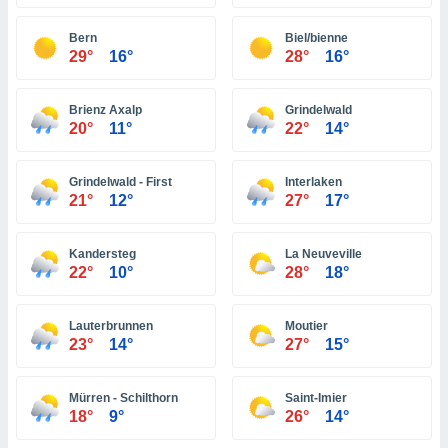
ón de
uedes
Bern
Biel/bienne
uestro sitio
29°
16°
28°
16°
ed.com.bo.
o, te
 de que
Brienz Axalp
Grindelwald
talarán
20°
11°
22°
14°
e sean
para
a
Grindelwald - First
Interlaken
por el sitio
21°
12°
27°
17°
o se
cookies para
Kandersteg
La Neuveville
nto ni para
22°
10°
28°
18°
licidad o
Lauterbrunnen
Moutier
ado, aunque
23°
14°
27°
15°
sualizar
general no
ada. Puedes
Mürren - Schilthorn
Saint-Imier
 instalación
18°
9°
26°
14°
y acceder a
io web a