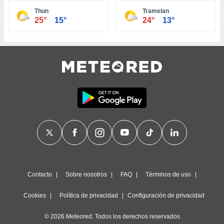
ste abono
Thun
Tramelan
 botón
25°
15°
24°
13°
.
nto,
cios
kies,
ores únicos
as similares
nar,
rocesar
onales como
 este sitio
recciones IP
ficadores de
 posible
s
Contacto
Sobre nosotros
FAQ
Términos de uso
 traten tus
nales en
Cookies
Política de privacidad
Configuración de privacidad
 interés
go a lo que
© 2026 Meteored. Todos los derechos reservados
nerte. Para