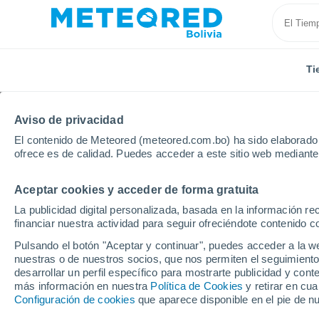
Ti
Aviso de privacidad
El contenido de Meteored (meteored.com.bo) ha sido elaborado p
ofrece es de calidad. Puedes acceder a este sitio web mediante
Aceptar cookies y acceder de forma gratuita
Inicio
Serbia
Distrito de Bor
La publicidad digital personalizada, basada en la información r
financiar nuestra actividad para seguir ofreciéndote contenido c
Tiempo en el Distrito d
Pulsando el botón "Aceptar y continuar", puedes acceder a la w
nuestras o de nuestros socios, que nos permiten el seguimiento
desarrollar un perfil específico para mostrarte publicidad y co
Hoy, 8 agosto
Todo el día
Símbolo
más información en nuestra
Política de Cookies
y retirar en cu
Configuración de cookies
que aparece disponible en el pie de n