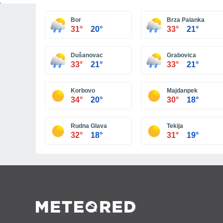
Bor
Brza Palanka
31°
20°
33°
21°
Dušanovac
Grabovica
33°
21°
33°
21°
Korbovo
Majdanpek
34°
20°
30°
18°
Rudna Glava
Tekija
32°
18°
31°
19°