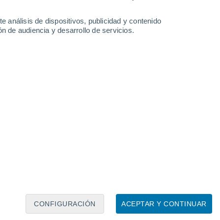
e análisis de dispositivos, publicidad y contenido
n de audiencia y desarrollo de servicios.
Leaflet
|
©
OpenStreetMap
|
ECMWF
by © Meteored
CONFIGURACIÓN
ACEPTAR Y CONTINUAR