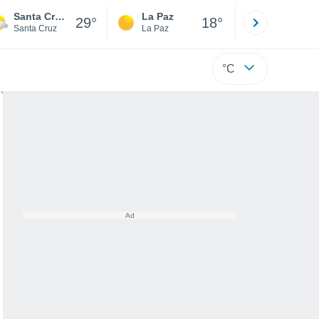
Santa Cruz de la Sierra
La Paz
Villa Tuna
29°
18°
Santa Cruz
La Paz
Cochabamb
°C