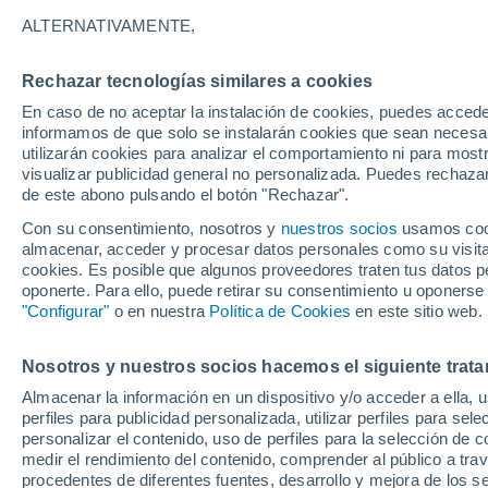
ALTERNATIVAMENTE,
Majdanpek
Rechazar tecnologías similares a cookies
En caso de no aceptar la instalación de cookies, puedes accede
informamos de que solo se instalarán cookies que sean necesari
utilizarán cookies para analizar el comportamiento ni para most
Vlaol
visualizar publicidad general no personalizada. Puedes rechazar
de este abono pulsando el botón "Rechazar".
Con su consentimiento, nosotros y
nuestros socios
usamos cooki
almacenar, acceder y procesar datos personales como su visita e
cookies. Es posible que algunos proveedores traten tus datos pe
oponerte. Para ello, puede retirar su consentimiento u oponerse
"Configurar"
o en nuestra
Política de Cookies
en este sitio web.
Nosotros y nuestros socios hacemos el siguiente trata
31°
19°
Almacenar la información en un dispositivo y/o acceder a ella, 
Tekija
perfiles para publicidad personalizada, utilizar perfiles para sele
personalizar el contenido, uso de perfiles para la selección de c
medir el rendimiento del contenido, comprender al público a tra
procedentes de diferentes fuentes, desarrollo y mejora de los se