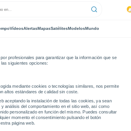
empo
Vídeos
Alertas
Mapas
Satélites
Modelos
Mundo
or profesionales para garantizar que la información que se
 las siguientes opciones:
ecogida mediante cookies o tecnologías similares, nos permite
on altos estándares de calidad sin coste.
e Bor
eb aceptando la instalación de todas las cookies, ya sean
 y análisis del comportamiento en el sitio web, así como
34°
ntenido personalizado en función del mismo. Puedes consultar
20°
alquier momento el consentimiento pulsando el botón
Kladovo
uestra página web.
32°