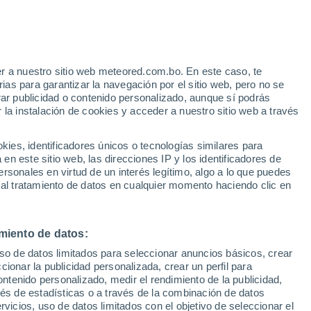
33°
19°
21°
30°
Donji
Brza
18°
Milanovac
Palanka
32°
r a nuestro sitio web meteored.com.bo. En este caso, te
29°
18°
as para garantizar la navegación por el sitio web, pero no se
18°
Crnajka
34°
rar publicidad o contenido personalizado, aunque sí podrás
e
21°
 la instalación de cookies y acceder a nuestro sitio web a través
Negotin
es, identificadores únicos o tecnologías similares para
31°
n este sitio web, las direcciones IP y los identificadores de
20°
rsonales en virtud de un interés legítimo, algo a lo que puedes
Bor
 al tratamiento de datos en cualquier momento haciendo clic en
miento de datos:
uso de datos limitados para seleccionar anuncios básicos, crear
ccionar la publicidad personalizada, crear un perfil para
ontenido personalizado, medir el rendimiento de la publicidad,
vés de estadísticas o a través de la combinación de datos
rvicios, uso de datos limitados con el objetivo de seleccionar el