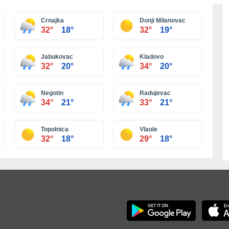
Más ciudades
Crnajka
Donji Milanovac
32°
18°
32°
19°
Jabukovac
Kladovo
32°
20°
34°
20°
Negotin
Radujevac
34°
21°
33°
21°
Topolnica
Vlaole
32°
18°
29°
18°