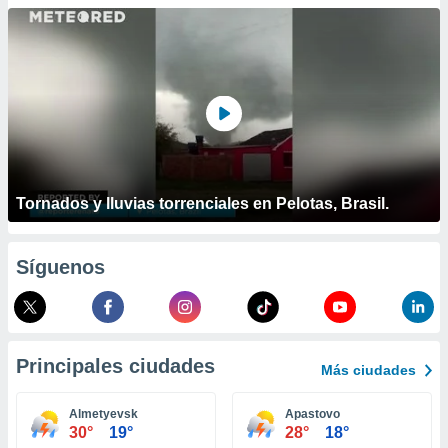
ublicidad y
do en
 mismo.
sultar más
 en nuestra
 Cookies
y
ualquier
ento
 botón
Tornados y lluvias torrenciales en Pelotas, Brasil.
ación de
kies
 disponible
Síguenos
e nuestra
.
IVAMENTE,
Principales ciudades
Más ciudades
as
 a cookies
Almetyevsk
Apastovo
30°
19°
28°
18°
 no aceptar