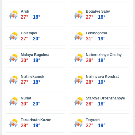
ón de
uedes
Arsk
Bogatye Saby
uestro sitio
27°
18°
27°
18°
ed.com.bo.
o, te
 de que
Chistopol
Leninogorsk
talarán
27°
20°
31°
19°
e sean
para
a
Malaya Bugulma
Naberezhnye Chelny
por el sitio
30°
18°
28°
18°
o se
cookies para
Nizhnekamsk
Nizhnyaya Kondrat
nto ni para
27°
18°
28°
19°
licidad o
Nurlat
Staroye Drozhzhanoye
ado, aunque
30°
20°
28°
18°
sualizar
general no
ada. Puedes
Tartaristán Kazán
Tetyushi
 instalación
28°
19°
27°
19°
y acceder a
io web a