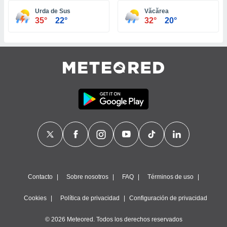
ste abono
Urda de Sus
Văcărea
 botón
35°
22°
32°
20°
.
nto,
cios
kies,
ores únicos
as similares
nar,
rocesar
onales como
 este sitio
recciones IP
ficadores de
 posible
s
Contacto
Sobre nosotros
FAQ
Términos de uso
 traten tus
nales en
Cookies
Política de privacidad
Configuración de privacidad
 interés
go a lo que
© 2026 Meteored. Todos los derechos reservados
nerte. Para