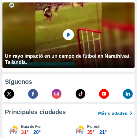
ublicidad y
do en
 mismo.
sultar más
 en nuestra
 Cookies
y
ualquier
ento
Un rayo impactó en un campo de fútbol en Narathiwat,
 botón
Tailandia.
ación de
kies
 disponible
Síguenos
e nuestra
.
IVAMENTE,
Principales ciudades
Más ciudades
as
 a cookies
Baia de Fier
Floreşti
31°
20°
35°
21°
 no aceptar