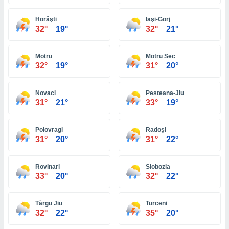
ón de
uedes
Horăşti
Iaşi-Gorj
uestro sitio
32°
19°
32°
21°
ed.com.bo.
o, te
 de que
Motru
Motru Sec
talarán
32°
19°
31°
20°
e sean
para
a
Novaci
Pesteana-Jiu
por el sitio
31°
21°
33°
19°
o se
cookies para
Polovragi
Radoşi
nto ni para
31°
20°
31°
22°
licidad o
Rovinari
Slobozia
ado, aunque
33°
20°
32°
22°
sualizar
general no
ada. Puedes
Târgu Jiu
Turceni
 instalación
32°
22°
35°
20°
y acceder a
io web a