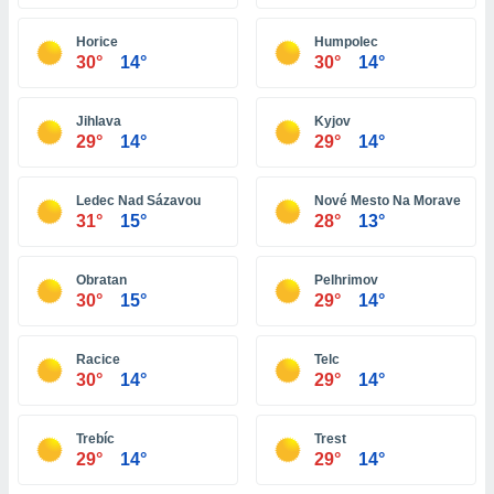
ón de
uedes
Horice
Humpolec
uestro sitio
30°
14°
30°
14°
ed.com.bo.
o, te
 de que
Jihlava
Kyjov
talarán
29°
14°
29°
14°
e sean
para
a
Ledec Nad Sázavou
Nové Mesto Na Morave
por el sitio
31°
15°
28°
13°
o se
cookies para
Obratan
Pelhrimov
nto ni para
30°
15°
29°
14°
licidad o
Racice
Telc
ado, aunque
30°
14°
29°
14°
sualizar
general no
ada. Puedes
Trebíc
Trest
 instalación
29°
14°
29°
14°
y acceder a
io web a