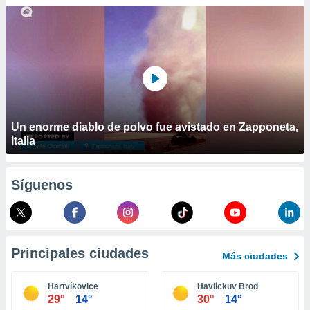
ublicidad y
do en
 mismo.
sultar más
 en nuestra
 Cookies
y
ualquier
ento
Un enorme diablo de polvo fue avistado en Zapponeta,
 botón
Italia
ación de
kies
 disponible
Síguenos
e nuestra
.
IVAMENTE,
Principales ciudades
Más ciudades
as
 a cookies
Hartvíkovice
Havlíckuv Brod
29°
14°
30°
14°
 no aceptar