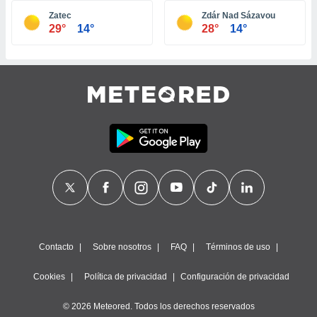
ste abono
Zatec
Zdár Nad Sázavou
 botón
29°
14°
28°
14°
.
nto,
cios
kies,
ores únicos
as similares
nar,
rocesar
onales como
 este sitio
recciones IP
ficadores de
 posible
s
Contacto
Sobre nosotros
FAQ
Términos de uso
 traten tus
nales en
Cookies
Política de privacidad
Configuración de privacidad
 interés
go a lo que
© 2026 Meteored. Todos los derechos reservados
nerte. Para