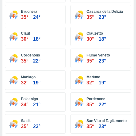
ón de
uedes
Brugnera
Casarsa della Delizia
uestro sitio
35°
24°
35°
23°
ed.com.bo.
o, te
 de que
Claut
Clauzetto
talarán
30°
18°
30°
18°
e sean
para
a
Cordenons
Fiume Veneto
por el sitio
35°
22°
35°
23°
o se
cookies para
Maniago
Meduno
nto ni para
32°
19°
32°
19°
licidad o
Polcenigo
Pordenone
ado, aunque
34°
21°
35°
22°
sualizar
general no
ada. Puedes
Sacile
San Vito al Tagliamento
 instalación
35°
23°
35°
23°
y acceder a
io web a