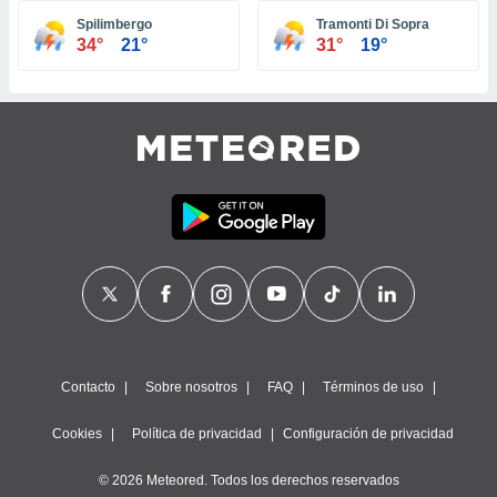
ste abono
Spilimbergo
Tramonti Di Sopra
 botón
34°
21°
31°
19°
.
nto,
cios
kies,
ores únicos
as similares
nar,
rocesar
onales como
 este sitio
recciones IP
ficadores de
 posible
s
Contacto
Sobre nosotros
FAQ
Términos de uso
 traten tus
nales en
Cookies
Política de privacidad
Configuración de privacidad
 interés
go a lo que
© 2026 Meteored. Todos los derechos reservados
nerte. Para