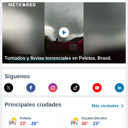
ublicidad y
do en
 mismo.
sultar más
 en nuestra
 Cookies
y
ualquier
ento
 botón
Tornados y lluvias torrenciales en Pelotas, Brasil.
ación de
kies
 disponible
Síguenos
e nuestra
.
IVAMENTE,
Principales ciudades
Más ciudades
as
 a cookies
Aviano
Azzano Decimo
33°
20°
36°
23°
 no aceptar