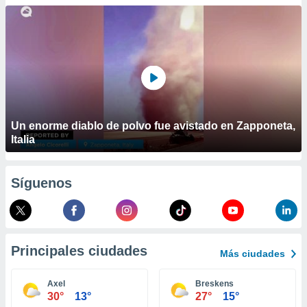
ublicidad y
do en
 mismo.
sultar más
 en nuestra
 Cookies
y
ualquier
ento
Un enorme diablo de polvo fue avistado en Zapponeta,
 botón
Italia
ación de
kies
 disponible
Síguenos
e nuestra
.
IVAMENTE,
Principales ciudades
Más ciudades
as
 a cookies
Axel
Breskens
30°
13°
27°
15°
 no aceptar