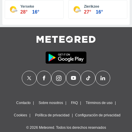
ste abono
Yerseke
Zierikzee
 botón
28°
16°
27°
16°
.
nto,
cios
kies,
ores únicos
as similares
nar,
rocesar
onales como
 este sitio
recciones IP
ficadores de
 posible
s
Contacto
Sobre nosotros
FAQ
Términos de uso
 traten tus
nales en
Cookies
Política de privacidad
Configuración de privacidad
 interés
go a lo que
© 2026 Meteored. Todos los derechos reservados
nerte. Para