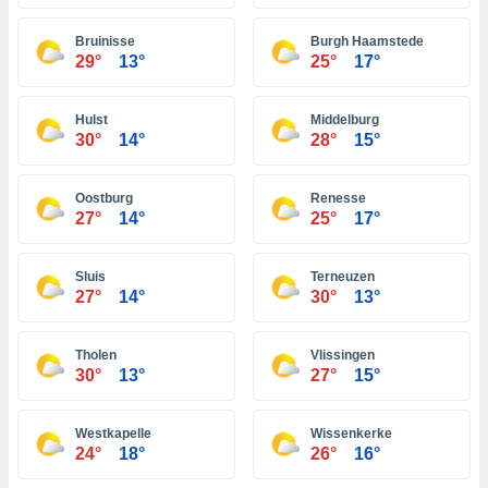
ón de
uedes
Bruinisse
Burgh Haamstede
uestro sitio
29°
13°
25°
17°
ed.com.bo.
o, te
 de que
Hulst
Middelburg
talarán
30°
14°
28°
15°
e sean
para
a
Oostburg
Renesse
por el sitio
27°
14°
25°
17°
o se
cookies para
Sluis
Terneuzen
nto ni para
27°
14°
30°
13°
licidad o
Tholen
Vlissingen
ado, aunque
30°
13°
27°
15°
sualizar
general no
ada. Puedes
Westkapelle
Wissenkerke
 instalación
24°
18°
26°
16°
y acceder a
io web a