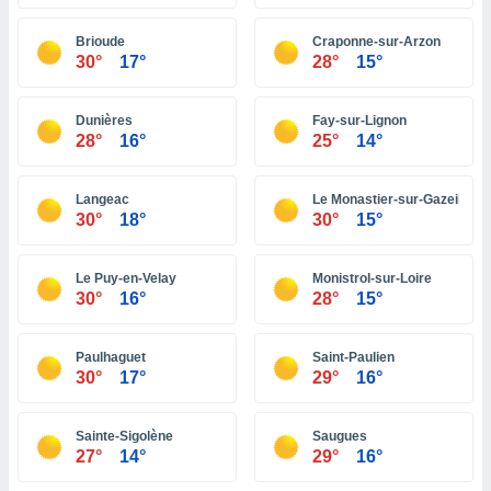
ón de
uedes
Brioude
Craponne-sur-Arzon
uestro sitio
30°
17°
28°
15°
ed.com.bo.
o, te
 de que
Dunières
Fay-sur-Lignon
talarán
28°
16°
25°
14°
e sean
para
a
Langeac
Le Monastier-sur-Gazeille
por el sitio
30°
18°
30°
15°
o se
cookies para
Le Puy-en-Velay
Monistrol-sur-Loire
nto ni para
30°
16°
28°
15°
licidad o
Paulhaguet
Saint-Paulien
ado, aunque
30°
17°
29°
16°
sualizar
general no
ada. Puedes
Sainte-Sigolène
Saugues
 instalación
27°
14°
29°
16°
y acceder a
io web a