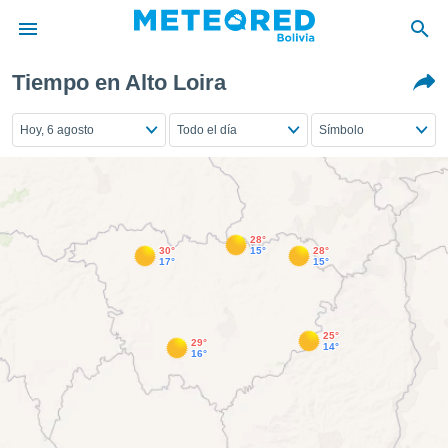
Tiempo en Alto Loira
privacidad
o de
Hoy, 6 agosto
Todo el día
Símbolo
com.bo) ha
ado por
es para
ue la
 que se
28°
30°
15°
28°
e calidad.
17°
15°
eder a este
ediante las
opciones:
25°
29°
14°
ookies y
16°
e forma
d digital
ada, basada