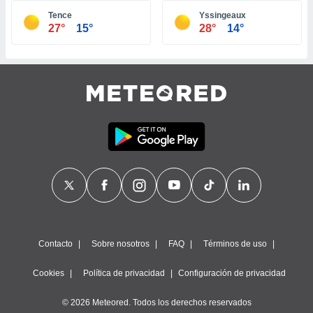
ste abono
Tence
Yssingeaux
 botón
27°
15°
28°
14°
.
nto,
cios
kies,
ores únicos
as similares
nar,
rocesar
onales como
 este sitio
recciones IP
ficadores de
 posible
s
Contacto
Sobre nosotros
FAQ
Términos de uso
 traten tus
nales en
Cookies
Política de privacidad
Configuración de privacidad
 interés
go a lo que
© 2026 Meteored. Todos los derechos reservados
nerte. Para