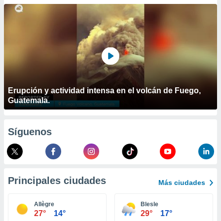
ublicidad y
do en
 mismo.
sultar más
 en nuestra
 Cookies
y
ualquier
ento
Erupción y actividad intensa en el volcán de Fuego,
 botón
Guatemala.
ación de
kies
 disponible
Síguenos
e nuestra
.
IVAMENTE,
Principales ciudades
Más ciudades
as
 a cookies
Allègre
Blesle
27°
14°
29°
17°
 no aceptar