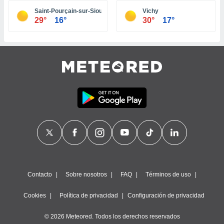
ste abono
Saint-Pourçain-sur-Sioule
Vichy
 botón
29°
16°
30°
17°
.
nto,
cios
kies,
ores únicos
as similares
nar,
rocesar
onales como
 este sitio
recciones IP
ficadores de
 posible
s
Contacto
Sobre nosotros
FAQ
Términos de uso
 traten tus
nales en
Cookies
Política de privacidad
Configuración de privacidad
 interés
go a lo que
© 2026 Meteored. Todos los derechos reservados
nerte. Para