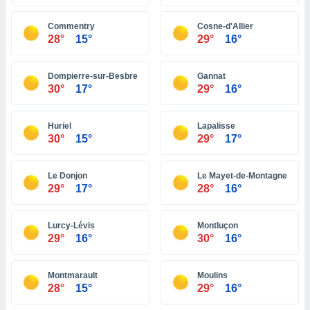
ón de
uedes
Commentry
Cosne-d'Allier
uestro sitio
28°
15°
29°
16°
ed.com.bo.
o, te
 de que
Dompierre-sur-Besbre
Gannat
talarán
30°
17°
29°
16°
e sean
para
a
Huriel
Lapalisse
por el sitio
30°
15°
29°
17°
o se
cookies para
Le Donjon
Le Mayet-de-Montagne
nto ni para
29°
17°
28°
16°
licidad o
Lurcy-Lévis
Montluçon
ado, aunque
29°
16°
30°
16°
sualizar
general no
ada. Puedes
Montmarault
Moulins
 instalación
28°
15°
29°
16°
y acceder a
io web a