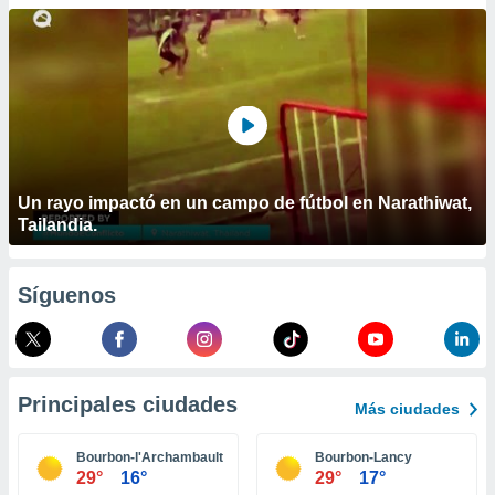
ublicidad y
do en
 mismo.
sultar más
 en nuestra
 Cookies
y
ualquier
ento
Un rayo impactó en un campo de fútbol en Narathiwat,
 botón
Tailandia.
ación de
kies
 disponible
Síguenos
e nuestra
.
IVAMENTE,
Principales ciudades
Más ciudades
as
 a cookies
Bourbon-l'Archambault
Bourbon-Lancy
29°
16°
29°
17°
 no aceptar