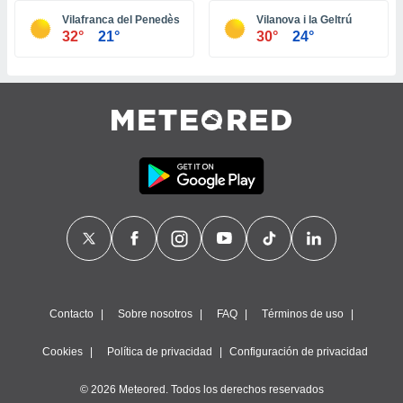
ste abono
Vilafranca del Penedès
Vilanova i la Geltrú
 botón
32°
21°
30°
24°
.
nto,
cios
kies,
ores únicos
as similares
nar,
rocesar
onales como
 este sitio
recciones IP
ficadores de
 posible
s
Contacto
Sobre nosotros
FAQ
Términos de uso
 traten tus
nales en
Cookies
Política de privacidad
Configuración de privacidad
 interés
go a lo que
© 2026 Meteored. Todos los derechos reservados
nerte. Para