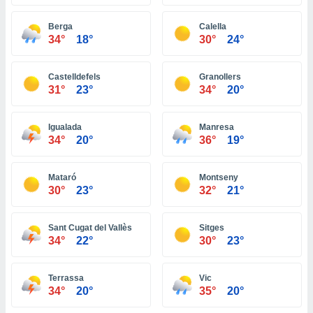
ón de
uedes
Berga
Calella
uestro sitio
34°
18°
30°
24°
ed.com.bo.
o, te
 de que
Castelldefels
Granollers
talarán
31°
23°
34°
20°
e sean
para
a
Igualada
Manresa
por el sitio
34°
20°
36°
19°
o se
cookies para
Mataró
Montseny
nto ni para
30°
23°
32°
21°
licidad o
Sant Cugat del Vallès
Sitges
ado, aunque
34°
22°
30°
23°
sualizar
general no
ada. Puedes
Terrassa
Vic
 instalación
34°
20°
35°
20°
y acceder a
io web a