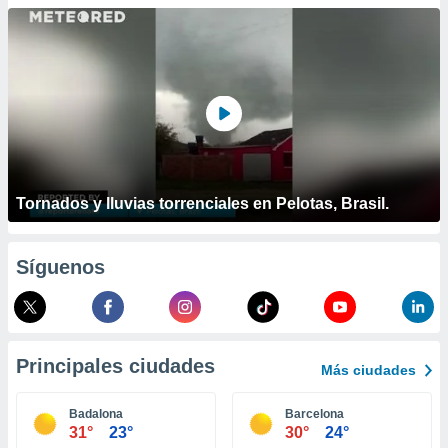
ublicidad y
do en
 mismo.
sultar más
 en nuestra
 Cookies
y
ualquier
ento
 botón
Tornados y lluvias torrenciales en Pelotas, Brasil.
ación de
kies
 disponible
Síguenos
e nuestra
.
IVAMENTE,
Principales ciudades
Más ciudades
as
 a cookies
Badalona
Barcelona
31°
23°
30°
24°
 no aceptar