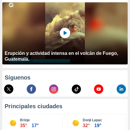
ublicidad y
do en
 mismo.
sultar más
 en nuestra
 Cookies
y
ualquier
ento
Erupción y actividad intensa en el volcán de Fuego,
 botón
Guatemala.
ación de
kies
 disponible
Síguenos
e nuestra
.
IVAMENTE,
Principales ciudades
as
 a cookies
Brinje
Donji Lapac
35°
17°
32°
19°
 no aceptar