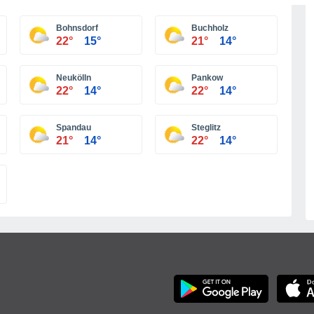
Más ciudades
Bohnsdorf
Buchholz
22°
15°
21°
14°
Neukölln
Pankow
22°
14°
22°
14°
Spandau
Steglitz
21°
14°
22°
14°