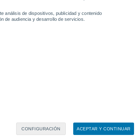
e análisis de dispositivos, publicidad y contenido
n de audiencia y desarrollo de servicios.
Leaflet
|
©
OpenStreetMap
|
ECMWF
by © Meteored
CONFIGURACIÓN
ACEPTAR Y CONTINUAR