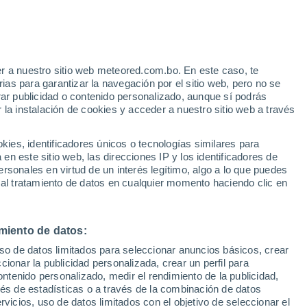
r a nuestro sitio web meteored.com.bo. En este caso, te
as para garantizar la navegación por el sitio web, pero no se
rar publicidad o contenido personalizado, aunque sí podrás
 la instalación de cookies y acceder a nuestro sitio web a través
22°
14°
22°
Marzahn
14°
es, identificadores únicos o tecnologías similares para
Berlín
n este sitio web, las direcciones IP y los identificadores de
rsonales en virtud de un interés legítimo, algo a lo que puedes
 al tratamiento de datos en cualquier momento haciendo clic en
miento de datos:
uso de datos limitados para seleccionar anuncios básicos, crear
22°
ccionar la publicidad personalizada, crear un perfil para
15°
Bohnsdorf
ontenido personalizado, medir el rendimiento de la publicidad,
vés de estadísticas o a través de la combinación de datos
rvicios, uso de datos limitados con el objetivo de seleccionar el