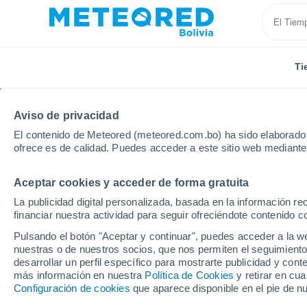
Ti
Aviso de privacidad
El contenido de Meteored (meteored.com.bo) ha sido elaborado p
ofrece es de calidad. Puedes acceder a este sitio web mediante
Aceptar cookies y acceder de forma gratuita
Inicio
Alemania
Ciudad-Estado de Berlín
La publicidad digital personalizada, basada en la información r
financiar nuestra actividad para seguir ofreciéndote contenido c
Tiempo en la Ciudad-Es
Pulsando el botón "Aceptar y continuar", puedes acceder a la w
nuestras o de nuestros socios, que nos permiten el seguimiento
desarrollar un perfil específico para mostrarte publicidad y co
Hoy, 7 agosto
Todo el día
Símbolo
más información en nuestra
Política de Cookies
y retirar en cu
Configuración de cookies
que aparece disponible en el pie de n