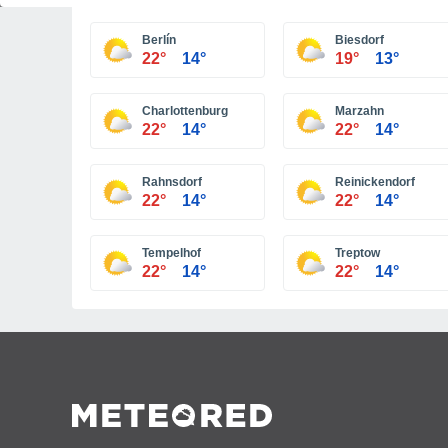
Berlín
Biesdorf
22°
14°
19°
13°
Charlottenburg
Marzahn
22°
14°
22°
14°
Rahnsdorf
Reinickendorf
22°
14°
22°
14°
Tempelhof
Treptow
22°
14°
22°
14°