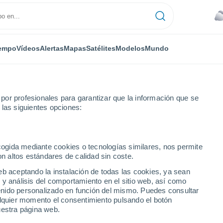
empo
Vídeos
Alertas
Mapas
Satélites
Modelos
Mundo
or profesionales para garantizar que la información que se
 las siguientes opciones:
ecogida mediante cookies o tecnologías similares, nos permite
on altos estándares de calidad sin coste.
tado de Berlín
eb aceptando la instalación de todas las cookies, ya sean
 y análisis del comportamiento en el sitio web, así como
ntenido personalizado en función del mismo. Puedes consultar
alquier momento el consentimiento pulsando el botón
uestra página web.