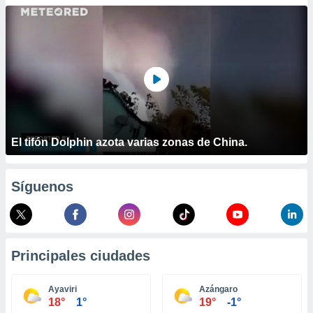
ublicidad y
do en
 mismo.
sultar más
 en nuestra
 Cookies
y
ualquier
ento
 botón
El tifón Dolphin azota varias zonas de China.
ación de
kies
 disponible
Síguenos
e nuestra
.
IVAMENTE,
Principales ciudades
as
 a cookies
Ayaviri
Azángaro
18°
1°
19°
-1°
 no aceptar