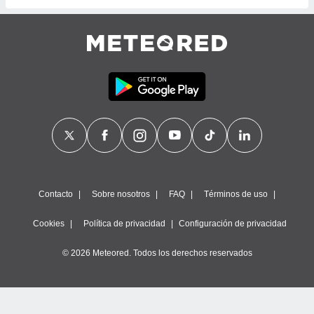
ste abono
 botón
.
nto,
cios
kies,
ores únicos
as similares
nar,
rocesar
onales como
 este sitio
Contacto
Sobre nosotros
FAQ
Términos de uso
recciones IP
ficadores de
Cookies
Política de privacidad
Configuración de privacidad
 posible
s
© 2026 Meteored. Todos los derechos reservados
 traten tus
nales en
 interés
go a lo que
nerte. Para