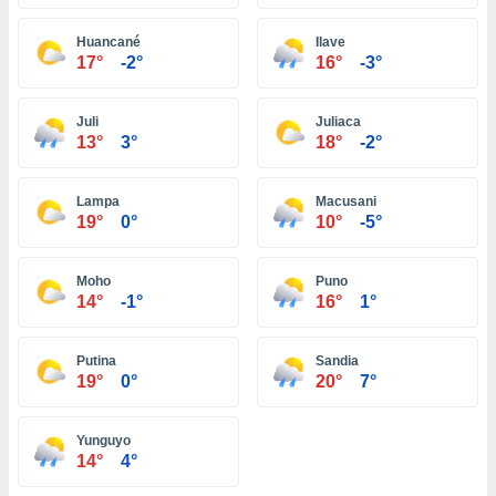
ón de
uedes
Huancané
Ilave
uestro sitio
17°
-2°
16°
-3°
ed.com.bo.
o, te
 de que
Juli
Juliaca
talarán
13°
3°
18°
-2°
e sean
para
a
Lampa
Macusani
por el sitio
19°
0°
10°
-5°
o se
cookies para
Moho
Puno
nto ni para
14°
-1°
16°
1°
licidad o
Putina
Sandia
ado, aunque
19°
0°
20°
7°
sualizar
general no
ada. Puedes
Yunguyo
 instalación
14°
4°
y acceder a
io web a