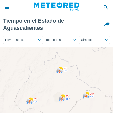
Tiempo en el Estado de
privacidad
Aguascalientes
o de
Hoy, 10 agosto
Todo el día
Símbolo
com.bo) ha
ado por
es para
ue la
 que se
e calidad.
eder a este
24°
14°
ediante las
opciones:
ookies y
e forma
25°
25°
14°
15°
29°
15°
d digital
ada, basada