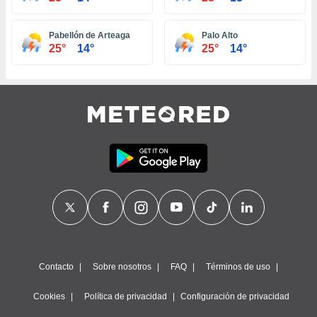
ste abono
 botón
Pabellón de Arteaga
Palo Alto
.
25°
14°
25°
14°
nto,
cios
kies,
ores únicos
as similares
nar,
rocesar
onales como
 este sitio
recciones IP
ficadores de
 posible
s
 traten tus
Contacto
Sobre nosotros
FAQ
Términos de uso
nales en
 interés
Cookies
Política de privacidad
Configuración de privacidad
go a lo que
nerte. Para