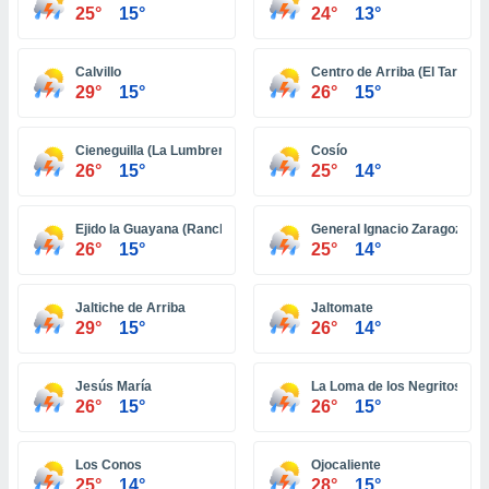
ón de
25°
15°
24°
13°
uedes
uestro sitio
ed.com.bo.
Calvillo
Centro de Arriba (El Taray)
o, te
29°
15°
26°
15°
 de que
talarán
e sean
Cieneguilla (La Lumbrera)
Cosío
26°
15°
25°
14°
para
a
por el sitio
Ejido la Guayana (Rancho Seco)
General Ignacio Zaragoza (V
o se
26°
15°
25°
14°
cookies para
nto ni para
Jaltiche de Arriba
Jaltomate
licidad o
29°
15°
26°
14°
ado, aunque
sualizar
Jesús María
La Loma de los Negritos
general no
26°
15°
26°
15°
ada. Puedes
 instalación
y acceder a
Los Conos
Ojocaliente
io web a
25°
14°
28°
15°