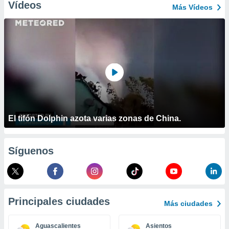
ublicidad y
Vídeos
Más Vídeos
do en
 mismo.
sultar más
 en nuestra
 Cookies
y
ualquier
ento
 botón
ación de
El tifón Dolphin azota varias zonas de China.
kies
 disponible
e nuestra
.
Síguenos
IVAMENTE,
as
Principales ciudades
Más ciudades
 a cookies
 no aceptar
Aguascalientes
Asientos