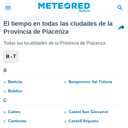
El tiempo en todas las ciudades de la
privacidad
Provincia de Piacenza
o de
Todas las localidades de la Provincia de Piacenza
com.bo) ha
ado por
B - T
es para
ue la
 que se
B
e calidad.
eder a este
Bettola
Borgonovo Val Tidone
ediante las
opciones:
Bobbio
ookies y
C
e forma
Cadeo
Castel San Giovanni
d digital
Caminata
Castell'Arquato
ada, basada