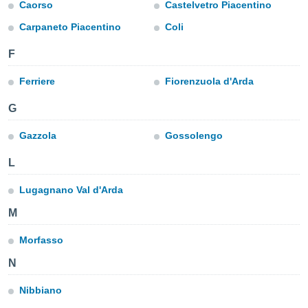
mación
Caorso
Castelvetro Piacentino
ediante
Carpaneto Piacentino
Coli
ecnologías
nos permite
F
estra
ara seguir
Ferriere
Fiorenzuola d'Arda
e contenido
ACEPTAR
stándares
Y
G
sin coste.
CONTINUAR
 botón
Gazzola
Gossolengo
continuar",
CONFIGURACIÓN
der a la
L
ndo la
 de todas
Lugagnano Val d'Arda
, ya sean
de nuestros
M
 nos
Morfasso
 y análisis
tamiento en
N
b, así como
un perfil
Nibbiano
para