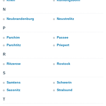
Krien
Kühlungsborn
ublicidad y
N
do en
 mismo.
Neubrandenburg
Neustrelitz
sultar más
 en nuestra
P
 Cookies
y
ualquier
Parchim
Passee
ento
Parchtitz
Priepert
 botón
ación de
R
kies
 disponible
Ritzerow
Rostock
e nuestra
.
S
IVAMENTE,
Samtens
Schwerin
Sassnitz
Stralsund
as
 a cookies
T
 no aceptar