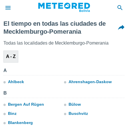
El tiempo en todas las ciudades de
privacidad
Mecklemburgo-Pomerania
o de
Todas las localidades de Mecklemburgo-Pomerania
com.bo) ha
ado por
A - Z
es para
ue la
 que se
A
e calidad.
eder a este
Ahlbeck
Ahrenshagen-Daskow
ediante las
opciones:
B
ookies y
Bergen Auf Rügen
Bülow
e forma
Binz
Buschvitz
d digital
Blankenberg
ada, basada